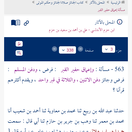
الرئيسية
المحلى بالآثار
كتاب الجنائز صلاة الجنائز وحكم الموتى
تراجم الأعلام
مسألة إعماق حفير القبر
المحلى بالآثار
ابن حزم الأندلسي - علي بن أحمد بن سعيد بن حزم
جزء
صفحة
3
338
563 - مسألة :
وإعماق حفير القبر
: فرض ،
ودفن المسلم
:
فرض وجائز
دفن الاثنين ، والثلاثة في قبر واحد
، ويقدم أكثرهم
قرآنا ؟
حدثنا
عبد الله بن ربيع
ثنا
محمد بن معاوية
ثنا
أحمد بن شعيب
أنا
محمد بن معمر
ثنا
وهب بن جرير بن حازم
ثنا أبي قال : سمعت
حميدا هو ابن هلال
- عن
سعد بن هشام بن عامر
عن أبيه قال {