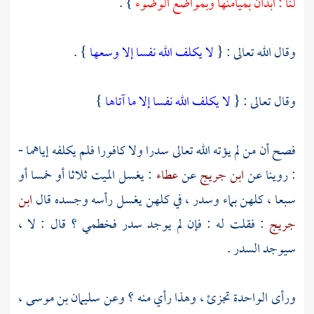
لنا : ابدأن بميامنها وبمواضع الوضوء
} .
وقال الله تعالى : {
لا يكلف الله نفسا إلا وسعها
} .
وقال تعالى : {
لا يكلف الله نفسا إلا ما آتاها
}
فصح أن من لم يؤته الله تعالى سدرا ولا كافورا فلم يكلفه إياهما -
: روينا عن
ابن جريج
عن
عطاء
: يغسل الميت ثلاثا أو خمسا أو
سبعا ، كلهن بماء وسدر ، في كلهن يغسل رأسه وجسده قال
ابن
جريج
: فقلت له : فإن لم يوجد سدر فخطمي ؟ قال : لا ،
سيوجد السدر .
ورأى الواحدة تجزئ ، وهذا رأي منه ؟ وعن
سليمان بن موسى
،