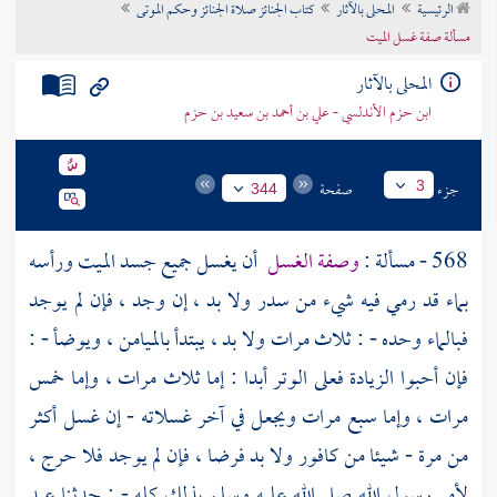
الرئيسية
المحلى بالآثار
كتاب الجنائز صلاة الجنائز وحكم الموتى
تراجم الأعلام
مسألة صفة غسل الميت
المحلى بالآثار
ابن حزم الأندلسي - علي بن أحمد بن سعيد بن حزم
جزء
صفحة
3
344
568 - مسألة :
وصفة الغسل
أن يغسل جميع جسد الميت ورأسه
بماء قد رمي فيه شيء من سدر ولا بد ، إن وجد ، فإن لم يوجد
فبالماء وحده - : ثلاث مرات ولا بد ، يبتدأ بالميامن ، ويوضأ - :
فإن أحبوا الزيادة فعلى الوتر أبدا : إما ثلاث مرات ، وإما خمس
مرات ، وإما سبع مرات ويجعل في آخر غسلاته - إن غسل أكثر
من مرة - شيئا من كافور ولا بد فرضا ، فإن لم يوجد فلا حرج ،
لأمر رسول الله صلى الله عليه وسلم بذلك كله - : حدثنا
عبد