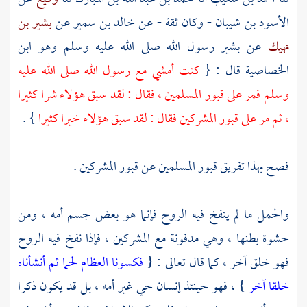
الأسود بن شيبان
- وكان ثقة - عن
خالد بن سمير
عن
بشير بن
نهيك
عن
بشير رسول الله صلى الله عليه وسلم وهو ابن
الخصاصية
قال : {
كنت أمشي مع رسول الله صلى الله عليه
وسلم فمر على قبور المسلمين ، فقال : لقد سبق هؤلاء شرا كثيرا
، ثم مر على قبور المشركين فقال : لقد سبق هؤلاء خيرا كثيرا
} .
فصح بهذا تفريق قبور المسلمين عن قبور المشركين .
والحمل ما لم ينفخ فيه الروح فإنما هو بعض جسم أمه ، ومن
حشوة بطنها ، وهي مدفونة مع المشركين ، فإذا نفخ فيه الروح
فهو خلق آخر ، كما قال تعالى : {
فكسونا العظام لحما ثم أنشأناه
خلقا آخر
} ، فهو حينئذ إنسان حي غير أمه ، بل قد يكون ذكرا