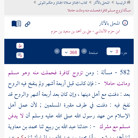
الرئيسية
المحلى بالآثار
كتاب الجنائز صلاة الجنائز وحكم الموتى
تراجم الأعلام
مسألة تزوج مسلم كافرة فحملت منه وماتت حاملا
المحلى بالآثار
ابن حزم الأندلسي - علي بن أحمد بن سعيد بن حزم
جزء
صفحة
3
368
582 - مسألة : ومن
تزوج كافرة فحملت منه وهو مسلم
وماتت حاملا
- : فإن كانت قبل أربعة أشهر ولم ينفخ فيه الروح
بعد : دفنت مع أهل دينها ، وإن كان بعد أربعة أشهر والروح قد
نفخ فيه : دفنت في طرف مقبرة المسلمين ; لأن عمل أهل
الإسلام من عهد رسول الله صلى الله عليه وسلم أن
لا يدفن
مسلم مع مشرك
- : حدثنا
عبد الله بن ربيع
ثنا
محمد بن معاوية
ثنا
أحمد بن شعيب
أنا
محمد بن عبد الله بن المبارك
ثنا
وكيع
عن