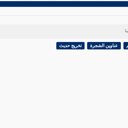
ية
عناوين الشجرة
تخريج حديث