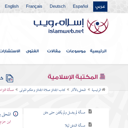
خطبة المؤلف وموضوع الكتاب
عربي
Español
Deutsch
Français
English
كتاب التوحيد
مسائل من الأصول
كتاب الطهارة
الرئيسية
موسوعات
مقالات
الفتوى
الاستشارات
كتاب الصلاة
الأعمال المستحبة في الصلاة وليست فرضا
المكتبة الإسلامية
كتب
كتاب الجنائز صلاة الجنائز وحكم الموتى
الرئيسية
المحلى بالآثار
كتاب الجنائز صلاة الجنائز وحكم الموتى
مسألة التزا
مسألة غسل المسلم الذكر والأنثى وتكفينهما
مسألة لم يغسل ولم يكفن حتى دفن
المحلى ب
ابن حزم 
مسألة الدفن ليلا