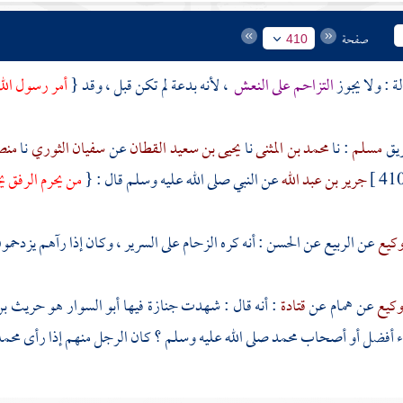
صفحة
410
التزاحم على النعش
، لأنه بدعة لم تكن قبل ، وقد {
أمر رسول الله
ريق
مسلم
: نا
محمد بن المثنى
نا
يحيى بن سعيد القطان
عن
سفيان الثوري
نا
منص
جرير بن عبد الله
عن النبي صلى الله عليه وسلم قال : {
من يحرم الرفق يح
كيع
عن
الربيع
عن
الحسن
: أنه كره الزحام على السرير ، وكان إذا رآهم يزدحمو
كيع
عن
همام
عن
قتادة
: أنه قال : شهدت جنازة فيها
أبو السوار هو حريث 
ء أفضل أو أصحاب
محمد
صلى الله عليه وسلم ؟ كان الرجل منهم إذا رأى محملا 