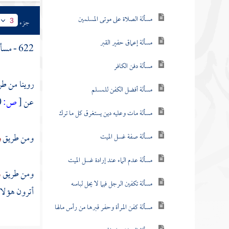
مسألة الصلاة على موتى المسلمين
جزء
3
مسألة إعماق حفير القبر
622 - مسألة : ولا يجوز
مسألة دفن الكافر
روينا من ط
مسألة أفضل الكفن للمسلم
عن
[
ص:
410 ]
مسألة مات وعليه دين يستغرق كل ما ترك
ومن طريق
و
مسألة صفة غسل الميت
مسألة عدم الماء عند إرادة غسل الميت
ومن طريق
و
مسألة تكفين الرجل فيما لا يحل لباسه
أترون هؤلا
مسألة كفن المرأة وحفر قبرها من رأس مالها