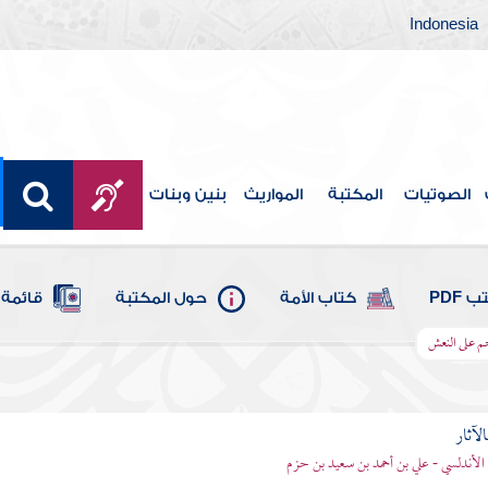
Indonesia
الصوتيات
المكتبة
المواريث
بنين وبنات
 PDF
كتاب الأمة
حول المكتبة
قائمة 
حم على النعش
الآثار
الأندلسي - علي بن أحمد بن سعيد بن حزم