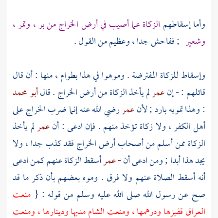
وأما إسقاطهم
الزكاة عما أصيب في أرض الخراج من بر ، وتمر ،
وشعير
; ففاحش جدا ، وعظيم من القول .
وإسقاط للزكاة المفترضة . وموهوا في هذا بطوام ، منها : أن قال
قائلهم : - إن
عمر
لم يأخذ الزكاة من أرض الخراج . قال
أبو محمد
: وهذا تمويه بارد ; لأن
عمر
رضي الله عنه إنما ضرب الخراج على
أهل الكفر ، ولا زكاة تؤخذ منهم . فإن ادعى : أن
عمر
لم يأخذ
الزكاة ممن أسلم من أصحاب أرض الخراج فقد كذب جدا ، ولا
يجد هذا أبدا ; ومن ادعى أن
- عمر
أسقط الزكاة عنهم كمن ادعى
أنه أسقط الصلاة عنهم ولا فرق . وموه بعضهم بأن ذكر ما قد
صح عن رسول الله صلى الله عليه وسلم من قوله : {
منعت
العراق
قفيزها ودرهمها ، ومنعت
الشام
مديها ودينارها ، ومنعت