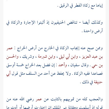
إياها مع زكاة الفطر في الرقيق .
وكذلك أيضا - تناقض الحنيفيون إذ أثبتوا الإجارة والزكاة في
أرض واحدة .
وممن صح عنه إيجاب الزكاة في الخارج من أرض الخراج :
عمر
بن عبد العزيز
،
وابن أبي ليلى
،
وابن شبرمة
،
وشريك
،
والحسن
بن حي
. وقال
سفيان
،
وأحمد
: إن فضل بعد الخراج خمسة أوسق
فصاعدا ففيه الزكاة . ولا يحفظ عن أحد من
السلف
مثل قول
أبي
حنيفة
في ذلك .
والعجب كله من تمويههم بالثابت عن
عمر
رضي الله عنه من
قوله إذ أسلمت دهقانة نهر الملك إن اختارت أرضها أو أدت ما