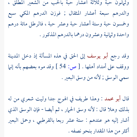
وثمانون حبة وثلاثة أعشار حبة بالحب من الشعير المطلق ،
والدرهم سبعة أعشار المثقال ; فوزن الدرهم المكي سبع
وخمسون حبة وستة أعشار حبة وعشر حبة ، فالرطل مائة درهم
واحدة وثمانية وعشرون درهما بالدرهم المذكور .
وقد رجع
أبو يوسف
إلى الحق في هذه المسألة إذ دخل
المدينة
ووقف على أمداد أهلها .
[
ص:
54 ]
وقد موه بعضهم بأنه إنما
سمي الوسق ; لأنه من وسق البعير .
قال
أبو محمد
: وهذا طريف في الهوج جدا وليت شعري من له
بذلك وهلا قال : لأنه وسق الحمار ، ثم أيضا - فإن الوسق الذي
أشار إليه هو عندهم : ستة عشر ربعا بالقرطبي ، وحمل البعير
أكثر من هذا المقدار بنحو نصفه .