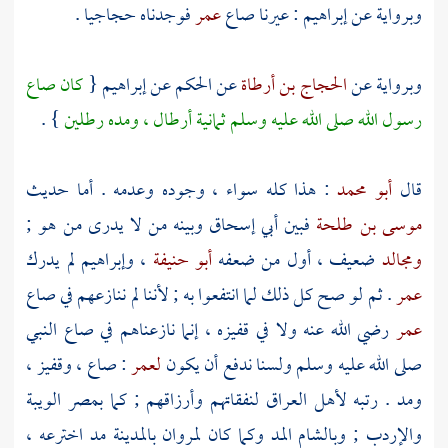
وبرواية عن
إبراهيم
: عيرنا صاع
عمر
فوجدناه حجاجيا .
وبرواية عن
الحجاج بن أرطاة
عن
الحكم
عن
إبراهيم
{
كان صاع
رسول الله صلى الله عليه وسلم ثمانية أرطال ، ومده رطلين
} .
قال
أبو محمد
: هذا كله سواء ، وجوده وعدمه . أما حديث
موسى بن طلحة
فبين
أبي إسحاق
وبينه من لا يدرى من هو ;
ومجالد
ضعيف ، أول من ضعفه
أبو حنيفة
،
وإبراهيم
لم يدرك
عمر
. ثم لو صح كل ذلك لما انتفعوا به ; لأننا لم ننازعهم في صاع
عمر
رضي الله عنه ولا في قفيزه ، إنما نازعناهم في صاع النبي
صلى الله عليه وسلم ولسنا ندفع أن يكون
لعمر
: صاع ، وقفيز ،
ومد . رتبه لأهل
العراق
لنفقاتهم وأرزاقهم ; كما
بمصر
الويبة
والإردب ;
وبالشام
المد وكما كان
لمروان
بالمدينة
مد اخترعه ،