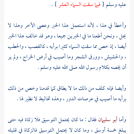
عليه وسلم {
فيما سقت السماء العشر
} .
وأخطأ في هذا ، لأنه استعمل هذا الخبر وعصى الآخر وهذا لا
يحل ، ونحن أطعنا ما في الخبرين جميعا ، وهو قد خالف هذا الخبر
أيضا ، إذ خص مما سقت السماء كثيرا برأيه ، كالقصب ، والحطب
، والحشيش ، وورق الشجر وما أصيب في أرض الخراج ، ولم ير
أن يخصه بكلام رسول الله صلى الله عليه وسلم .
وأيضا فإنه كلف من ذلك ما لا يطاق كما قدمنا وخص من ذلك
برأيه ما أصيب في عرصات الدور ، وهذه تخاليط لا نظير لها .
وأما
أبو سليمان
فقال : ما كان يحتمل التوسيق فلا زكاة فيه حتى
يبلغ خمسة أوسق ، وما كان لا يحتمل التوسيق فالزكاة في قليله