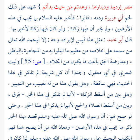
مصر
إردبها ودينارها ، وعدتم من حيث بدأتم
} شهد على ذلك
لحم
أبي هريرة
ودمه ، قالوا : فأخبر عليه السلام بما يجب في هذه
الأرضين ، ولم يخبر أن فيها زكاة ; ولو كان فيها زكاة لأخبر بها .
قال
أبو محمد
: مثل هذا ليس لإيراده وجه ; إلا ليحمد الله تعالى
من سمعه على خلاصه من عظيم ما ابتلوا به من المجاهرة بالباطل
، ومعارضة الحق بأغث ما يكون من الكلام .
[
ص:
55 ]
وليت
شعري في أي معقول وجدوا أن كل شريعة لم تذكر في هذا
الحديث فهي ساقطة . وهل يقول هذا من له نصيب من التمييز .
وهل بين من أسقط الزكاة - لأنها لم تذكر في هذا الخبر - فرق ،
وبين من أسقط الصلاة والحج لأنهما لم يذكرا في هذا الخبر . وحتى
لو صح لهم : أن رسول الله صلى الله عليه وسلم قصد بهذا الخبر
ذكر ما يجب في هذه الأرضين - ومعاذ الله من أن يصح هذا فهو
الكذب البحت على رسول الله صلى الله عليه وسلم لما كان في