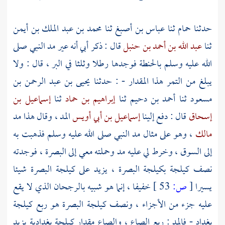
حدثنا
حمام
ثنا
عباس بن أصبغ
ثنا
محمد بن عبد الملك بن أيمن
ثنا
عبد الله بن أحمد بن حنبل
قال : ذكر أبي أنه عير مد النبي صلى
الله عليه وسلم بالحنطة فوجدها رطلا وثلثا في البر ، قال : ولا
يبلغ من التمر هذا المقدار - : حدثنا
يحيى بن عبد الرحمن بن
مسعود
ثنا
أحمد بن دحيم
ثنا
إبراهيم بن حماد
ثنا
إسماعيل بن
إسحاق
قال : دفع إلينا
إسماعيل بن أبي أويس
المد ، وقال هذا مد
مالك
، وهو على مثال مد النبي صلى الله عليه وسلم فذهبت به
إلى السوق ، وخرط لي عليه مد وحملته معي إلى
البصرة
، فوجدته
نصف كيلجة بكيلجة
البصرة
، يزيد على كيلجة
البصرة
شيئا
يسيرا
[
ص:
53 ]
خفيفا ، إنما هو شبيه بالرجحان الذي لا يقع
عليه جزء من الأجزاء ، ونصف كيلجة
البصرة
هو ربع كيلجة
بغداد
- فالمد : ربع الصاع ، والصاع مقدار كيلجة بغدادية يزيد