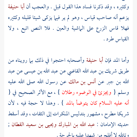
وكثيره ، وقد ذكرنا فساد هذا القول قبل . والعجب أن
أبا حنيفة
يزعم أنه صاحب قياس ، وهو لم ير فيما يزكى شيئا قليله وكثيره
فهلا قاس الزرع على الماشية والعين . فلا النص اتبع ، ولا
القياس طرد .
وأما المد فإن
أبا حنيفة
وأصحابه احتجوا في ذلك بما رويناه من
طريق
شريك بن عبد الله
القاضي عن
عبد الله بن عيسى
عن
عبد
الله بن جبر
عن
أنس بن مالك
عن رسول الله صلى الله عليه
وسلم {
ويجزئ في الوضوء رطلان
} ، مع الأثر الصحيح في {
أنه عليه السلام كان يتوضأ بالمد
} . وهذا لا حجة فيه ، لأن
شريكا
مطرح ، مشهور بتدليس المنكرات إلى الثقات ، وقد أسقط
حديثه الإمامان :
عبد الله بن المبارك
ويحيى بن سعيد القطان
;
وتالله لا أفلح من شهدا عليه بالجرحة .