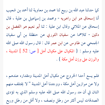
كما حدثنا
عبد الله بن ربيع
ثنا
محمد بن معاوية
ثنا
أحمد بن شعيب
أنا
إسحاق هو ابن راهويه
-
ومحمد بن إسماعيل بن علية
، قال
إسحاق
عن
الملائي
وقال
ابن علية
: ثنا
أبو نعيم هو الفضل بن
دكين
- كلاهما عن
سفيان الثوري
عن
حنظلة بن أبي سفيان
الجمحي
عن
طاوس
عن
ابن عمر
قال : قال رسول الله صلى الله
عليه وسلم : {
المكيال على مكيال أهل
[
ص:
52 ]
المدينة
،
والوزن على وزن أهل
مكة
} .
فلم يسع أحدا الخروج عن مكيال أهل
المدينة
ومقداره عندهم ،
ولا عن موازين أهل
مكة
، ووجدنا أهل
المدينة
" لا يختلف منهم
اثنان في أن مد رسول الله صلى الله عليه وسلم الذي به تؤدى
الصدقات ليس أكثر من رطل ونصف ، ولا أقل من رطل وربع