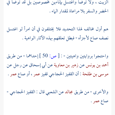
الزيت ، ولا توضأ واغتسل بإناءين مخصوصين بل قد توضأ في
الحضر والسفر بلا مراعاة لمقدار الماء .
هم أول مخالف لهذا التحديد فلا يختلفون في أن امرأ لو اغتسل
نصف صاع لأجزأه - فبطل تعلقهم بهذه الآثار الواهية .
واحتجوا بروايتين واهيتين - :
[
ص:
50 ]
إحداهما - من طريق
أحمد بن يونس
عن
زهير بن معاوية
عن
أبي إسحاق
عن رجل عن
موسى بن طلحة
: أن القفيز الحجاجي قفيز
عمر
، أو صاع
عمر
.
والأخرى - من طريق
مجالد
عن
الشعبي
قال : القفيز الحجاجي -
صاع
عمر
.