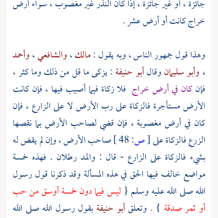
جائزة ، أو غير جائزة ، إذا كان النذر غير مغصوب ، سواء أرض
خراج كانت أو أرض عشر .
وهذا قول جمهور الناس ، وبه يقول :
مالك
،
والشافعي
،
وأحمد
،
وأبو سليمان
وقال
أبو حنيفة
: يزكى ما قل من ذلك وما كثر ،
فإن
كان في أرض خراج
فلا زكاة فيما أصيب فيها ، فإن كانت
الأرض مستأجرة فالزكاة على رب الأرض لا على الزارع ، فإن
كان في أرض مغصوبة ، فإن قضي لصاحب الأرض بما نقصها
الزرع فالزكاة على
[
ص:
48 ]
صاحب الأرض ، وإن لم يقض له
بشيء فالزكاة على الزارع - قال : والمد رطلان . فهذه خمسة
مواضع خالف فيها الحق في هذه المسألة وقد ذكرنا قول رسول
الله صلى الله عليه وسلم {
ليس فيما دون خمسة أوسق من حب
أو ثمر صدقة
} . وتعلق
أبو حنيفة
بقول رسول الله صلى الله