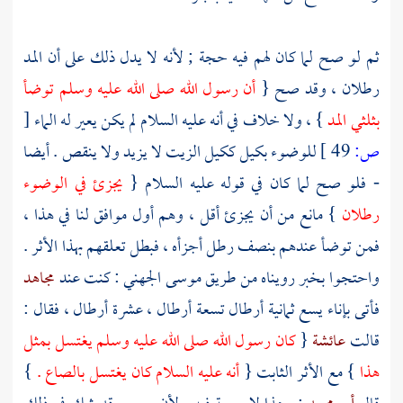
ثم لو صح لما كان لهم فيه حجة ; لأنه لا يدل ذلك على أن المد
رطلان ، وقد صح {
أن رسول الله صلى الله عليه وسلم توضأ
بثلثي المد
} ، ولا خلاف في أنه عليه السلام لم يكن يعير له الماء
[
ص:
49 ]
للوضوء بكيل ككيل الزيت لا يزيد ولا ينقص . أيضا
- فلو صح لما كان في قوله عليه السلام {
يجزئ في الوضوء
رطلان
} مانع من أن يجزئ أقل ، وهم أول موافق لنا في هذا ،
فمن توضأ عندهم بنصف رطل أجزأه ، فبطل تعلقهم بهذا الأثر .
واحتجوا بخبر رويناه من طريق
موسى الجهني
: كنت عند
مجاهد
فأتى بإناء يسع ثمانية أرطال تسعة أرطال ، عشرة أرطال ، فقال :
قالت
عائشة
{
كان رسول الله صلى الله عليه وسلم يغتسل بمثل
هذا
} مع الأثر الثابت {
أنه عليه السلام كان يغتسل بالصاع .
}