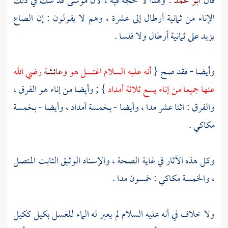
قال
أبو محمد
: وهذا لا حجة فيه ، لأن
موسى
قد شك في ذلك
الإناء من ثمانية أرطال إلى عشرة ، وهم لا يقولون : إن الصاع
يزيد على ثمانية أرطال ولا فلسا .
وأيضا - فقد صح {
أنه عليه السلام اغتسل هو
وعائشة
رضي الله
عنها جميعا من إناء يسع ثلاثة أمداد
} ; وأيضا من إناء هو الفرق ،
والفرق : اثنا عشر مدا ، وأيضا - بخمسة أمداد ، وأيضا - بخمسة
مكاكي .
وكل هذه الآثار في غاية الصحة ، والإسناد الوثيق الثابت المتصل
، والخمسة مكاكي : خمسون مدا .
ولا خلاف في أنه عليه السلام لم يعير له الماء للغسل بكيل ككيل