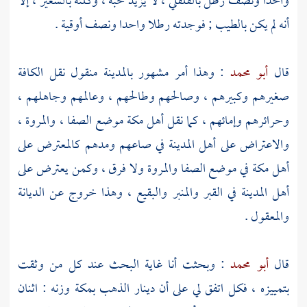
واحدا ونصف رطل بالفلفلي ، لا يزيد حبة ، وكلته بالشعير ، إلا
أنه لم يكن بالطيب ; فوجدته رطلا واحدا ونصف أوقية .
قال
أبو محمد
: وهذا أمر مشهور
بالمدينة
منقول نقل الكافة
صغيرهم وكبيرهم ، وصالحهم وطالحهم ، وعالمهم وجاهلهم ،
وحرائرهم وإمائهم ، كما نقل أهل
مكة
موضع
الصفا
،
والمروة
،
والاعتراض على أهل
المدينة
في صاعهم ومدهم كالمعترض على
أهل
مكة
في موضع
الصفا
والمروة
ولا فرق ، وكمن يعترض على
أهل
المدينة
في القبر والمنبر والبقيع ، وهذا خروج عن الديانة
والمعقول .
قال
أبو محمد
: وبحثت أنا غاية البحث عند كل من وثقت
بتمييزه ، فكل اتفق لي على أن دينار الذهب
بمكة
وزنه : اثنان