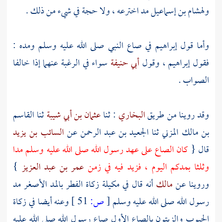
ولهشام بن إسماعيل
مد اخترعه ، ولا حجة في شيء من ذلك .
وأما قول
إبراهيم
في صاع النبي صلى الله عليه وسلم ومده :
فقول
إبراهيم
، وقول
أبي حنيفة
سواء في الرغبة عنهما إذا خالفا
الصواب .
وقد روينا من طريق
البخاري
: ثنا
عثمان بن أبي شيبة
ثنا
القاسم
بن مالك المزني
ثنا
الجعيد بن عبد الرحمن
عن
السائب بن يزيد
قال {
كان الصاع على عهد رسول الله صلى الله عليه وسلم مدا
وثلثا بمدكم اليوم ، فزيد فيه في زمن
عمر بن عبد العزيز
}
وروينا عن
مالك
أنه قال في مكيلة زكاة الفطر بالمد الأصغر مد
رسول الله صلى الله عليه وسلم
[
ص:
51 ]
وعنه أيضا في زكاة
الحبوب والزيتون بالصاع الأول صاع رسول الله صلى الله عليه