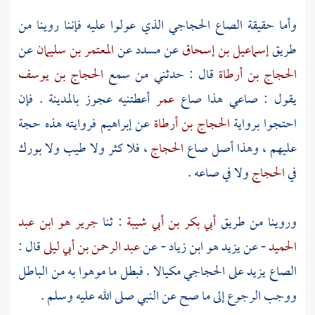
وأما حقيقة الصاع الحجاجي الذي عولوا عليه فإننا روينا من
طريق
إسماعيل بن إسحاق
عن
مسدد
عن
المعتمر بن سليمان
عن
الحجاج بن أرطاة
قال : حدثني من سمع
الحجاج بن يوسف
يقول : صاعي هذا صاع
عمر
أعطتنيه عجوز
بالمدينة
. فإن
احتجوا برواية
الحجاج بن أرطاة
عن
إبراهيم
فروايته هذه حجة
عليهم ، وهذا أصل صاع
الحجاج
، فلا كثر ولا طيب ولا بورك
في
الحجاج
ولا في صاعه .
وروينا من طريق
أبي بكر بن أبي شيبة
: ثنا
جرير هو ابن عبد
الحميد
- عن
يزيد هو ابن زياد
- عن
عبد الرحمن بن أبي ليلى
قال :
الصاع يزيد على الحجاجي مكيالا . فبطل ما موهوا به من الباطل
ووجب الرجوع إلى ما صح عن النبي صلى الله عليه وسلم .