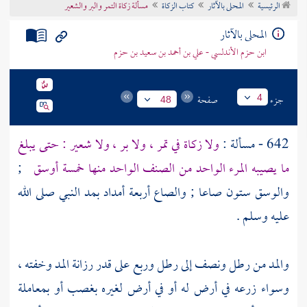
الرئيسية
المحلى بالآثار
كتاب الزكاة
مسألة زكاة التمر والبر والشعير
تراجم الأعلام
المحلى بالآثار
ابن حزم الأندلسي - علي بن أحمد بن سعيد بن حزم
جزء
صفحة
4
48
642 - مسألة :
ولا زكاة في تمر ، ولا بر ، ولا شعير : حتى يبلغ
ما يصيبه المرء الواحد من الصنف الواحد منها خمسة أوسق
;
والوسق ستون صاعا ; والصاع أربعة أمداد بمد النبي صلى الله
عليه وسلم .
والمد من رطل ونصف إلى رطل وربع على قدر رزانة المد وخفته ،
وسواء زرعه في أرض له أو في أرض لغيره بغصب أو بمعاملة