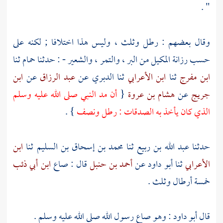
" .
وقال بعضهم : رطل وثلث ، وليس هذا اختلافا ; لكنه على
حسب رزانة المكيل من البر ، والتمر ، والشعير - : حدثنا
حمام
ثنا
ابن مفرج
ثنا
ابن الأعرابي
ثنا
الدبري
عن
عبد الرزاق
عن
ابن
جريج
عن
هشام بن عروة
{
أن مد النبي صلى الله عليه وسلم
الذي كان يأخذ به الصدقات : رطل ونصف
} .
حدثنا
عبد الله بن ربيع
ثنا
محمد بن إسحاق بن السليم
ثنا
ابن
الأعرابي
ثنا
أبو داود
عن
أحمد بن حنبل
قال : صاع
ابن أبي ذئب
خمسة أرطال وثلث .
قال
أبو داود
: وهو صاع رسول الله صلى الله عليه وسلم .