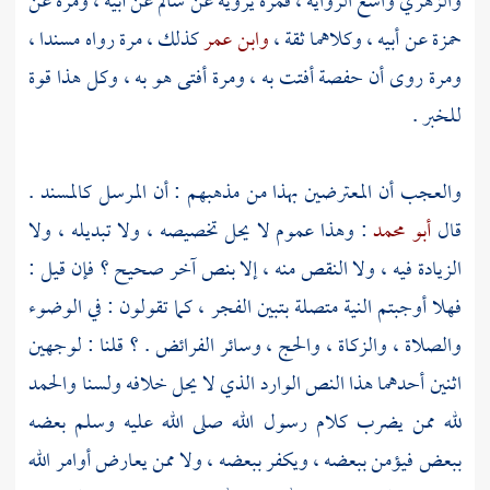
والزهري
واسع الرواية ، فمرة يرويه عن
سالم
عن أبيه ، ومرة عن
حمزة
عن أبيه ، وكلاهما ثقة ،
وابن عمر
كذلك ، مرة رواه مسندا ،
ومرة روى أن
حفصة
أفتت به ، ومرة أفتى هو به ، وكل هذا قوة
للخبر .
والعجب أن المعترضين بهذا من مذهبهم : أن المرسل كالمسند .
قال
أبو محمد
: وهذا عموم لا يحل تخصيصه ، ولا تبديله ، ولا
الزيادة فيه ، ولا النقص منه ، إلا بنص آخر صحيح ؟ فإن قيل :
فهلا أوجبتم النية متصلة بتبين الفجر ، كما تقولون : في الوضوء
والصلاة ، والزكاة ، والحج ، وسائر الفرائض . ؟ قلنا : لوجهين
اثنين أحدهما هذا النص الوارد الذي لا يحل خلافه ولسنا والحمد
لله ممن يضرب كلام رسول الله صلى الله عليه وسلم بعضه
ببعض فيؤمن ببعضه ، ويكفر ببعضه ، ولا ممن يعارض أوامر الله