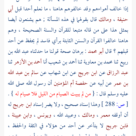
إذا خالف أهواءهم وقد خالفوهم هاهنا ، ما نعلم أحدا قبل
أبي
حنيفة
،
ومالك
قال بقولهما في هذه المسألة ; هم يشنعون أيضا
بمثل هذا على من قاله متبعا للقرآن والسنة الصحيحة ، وهم
هاهنا خالفوا القرآن والسنن الثابتة برأي فاسد لم يحفظ عن أحد
قبلهم ؟ قال
أبو محمد
: برهان صحة قولنا ما حدثناه
عبد الله بن
ربيع
ثنا
محمد بن معاوية
ثنا
أحمد بن شعيب
أنا
أحمد بن الأزهر
ثنا
عبد الرزاق
عن
ابن جريج
عن
ابن شهاب
عن
سالم بن عبد الله
بن عمر
عن أبيه عن
حفصة أم المؤمنين
أن رسول الله صلى الله
عليه وسلم قال : {
من لم يبيت الصيام من الليل فلا صيام له
} .
[
ص:
288 ]
وهذا إسناد صحيح ، ولا يضر إسناد
ابن جريج
له
أن أوقفه
معمر
،
ومالك
،
وعبيد الله
،
ويونس
،
وابن عيينة
،
فابن جريج
لا يتأخر عن أحد من هؤلاء في الثقة والحفظ ،