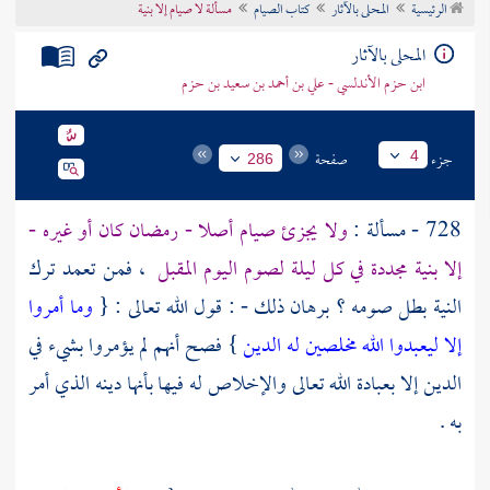
الرئيسية
المحلى بالآثار
كتاب الصيام
مسألة لا صيام إلا بنية
تراجم الأعلام
المحلى بالآثار
ابن حزم الأندلسي - علي بن أحمد بن سعيد بن حزم
جزء
صفحة
4
286
728 - مسألة :
ولا يجزئ صيام أصلا - رمضان كان أو غيره -
إلا بنية مجددة في كل ليلة لصوم اليوم المقبل
، فمن تعمد ترك
النية بطل صومه ؟ برهان ذلك - : قول الله تعالى : {
وما أمروا
إلا ليعبدوا الله مخلصين له الدين
} فصح أنهم لم يؤمروا بشيء في
الدين إلا بعبادة الله تعالى والإخلاص له فيها بأنها دينه الذي أمر
به .