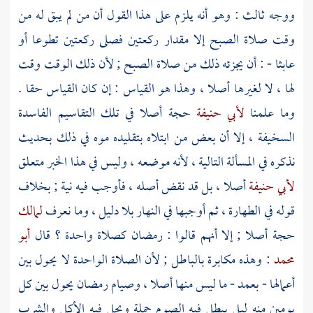
ووجه ثالث : وهو أنه يلزم على هذا القول أن من لم يبق له من
وقت صلاة الصبح إلا مقدار ركعتين فصلى ركعتين تطوعا أو
عابثا - : أن يجزئه ذلك من صلاة الصبح ; لأن ذلك الوقت وقت
لها ، لا لغيرها أصلا ، وهذا هو القياس : إن كان القياس حقا .
وما علمنا
لأبي حنيفة
حجة أصلا في تلك التقاسيم الفاسدة
السخيفة ، إلا أن بعض من ابتلاه بتقليده موه في ذلك بحديث
نذكره في المسألة التالية ، لأنه موضعه ، وليس في هذا الخبر متعلق
لأبي حنيفة
أصلا ، بل قد نقض أصله ، فأوجب فيه نية ; بخلاف
قوله في الطهارة ، ثم أوجبها في النهار بلا دليل ، وما نعرف
لمالك
حجة أصلا ; إلا أنهم قالوا : رمضان كصلاة واحدة ؟ قال
أبو
محمد
: وهذه مكابرة بالباطل ; لأن الصلاة الواحدة لا يحول بين
أعمالها - بعمد - ما ليس منها أصلا ، وصيام رمضان يحول بين كل
يومين منه ليل يبطل فيه الصوم جملة ويحل فيه الأكل والشرب