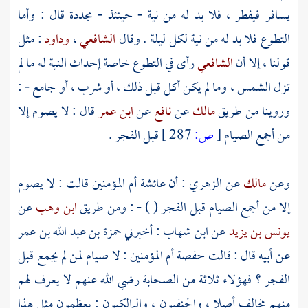
يسافر فيفطر ، فلا بد له من نية - حينئذ - مجددة قال : وأما
التطوع فلا بد له من نية لكل ليلة . وقال
الشافعي
،
وداود
: مثل
قولنا ، إلا أن
الشافعي
رأى في التطوع خاصة إحداث النية له ما لم
تزل الشمس ، وما لم يكن أكل قبل ذلك ، أو شرب ، أو جامع - :
وروينا من طريق
مالك
عن
نافع
عن
ابن عمر
قال : لا يصوم إلا
من أجمع الصيام
[
ص:
287 ]
قبل الفجر .
وعن
مالك
عن
الزهري
: أن
عائشة
أم المؤمنين قالت : لا يصوم
إلا من أجمع الصيام قبل الفجر ( ) - : ومن طريق
ابن وهب
عن
يونس بن يزيد
عن
ابن شهاب
: أخبرني
حمزة بن عبد الله بن عمر
عن أبيه قال : قالت
حفصة
أم المؤمنين : لا صيام لمن لم يجمع قبل
الفجر ؟ فهؤلاء ثلاثة من الصحابة رضي الله عنهم لا يعرف لهم
منهم مخالف أصلا ، والحنفيون ، والمالكيون : يعظمون مثل هذا