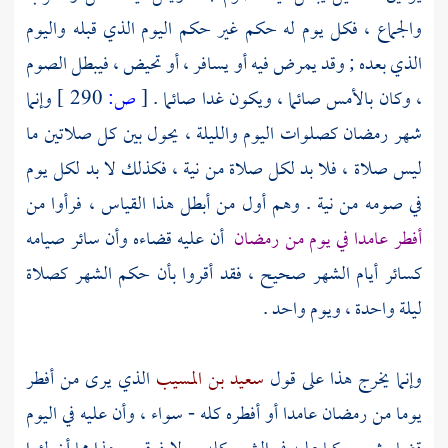
والجماع ، فكل يوم له حكم غير حكم اليوم الذي قبله واليوم
الذي بعده ; وقد يمرض فيه أو يسافر ، أو تحيض ، فيبطل الصوم
، وكان بالأمس صائما ، ويكون غدا صائما .
[
ص:
290 ]
وإنما
شهر رمضان كصلوات اليوم والليلة ، يحول بين كل صلاتين ما
ليس صلاة ، فلا بد لكل صلاة من نية ، فكذلك لا بد لكل يوم
في صومه من نية . وهم أول من أبطل هذا القياس ، فرأوا من
أفطر عامدا في يوم من رمضان
أن عليه قضاءه وأن سائر صيامه
كسائر أيام الشهر صحيح ، فقد أقروا بأن حكم الشهر كصلاة
ليلة واحدة ، ويوم واحد .
وإنما يخرج هذا على قول
سعيد بن المسيب
الذي يرى من أفطر
يوما من رمضان عامدا أو أفطره كله - سواء ، وأن عليه في اليوم