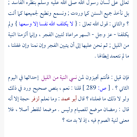
تعالى على لسان رسول الله صلى الله عليه وسلم بنظره الفاسد ;
بل نأخذ جميع السنن كما وردت ; ونسمع ونطيع لجميعها كما أتت
؟ والثاني : قول الله تعالى : {
لا يكلف الله نفسا إلا وسعها
} ولم
يكلفنا - عز وجل - السهر مراعاة لتبين الفجر ، وإنما ألزمنا النية
من الليل ; ثم نحن عليها إلى أن يتبين الفجر وإن نمنا وإن غفلنا ،
ما لم نتعمد إبطالها .
فإن قيل : فأنتم تجيزون لمن
نسي النية من الليل
إحداثها في اليوم
الثاني ؟ .
[
ص:
289 ]
قلنا : نعم ، بنص صحيح ورد في ذلك
ولو لا ذلك ما فعلناه ؟ قال
أبو محمد
: وما نعلم
لزفر
حجة إلا أنه
قال : رمضان موضع للصيام وليس . موضعا للفطر أصلا ، فلا
معنى لنية الصوم فيه ، إذ لا بد منه ؟