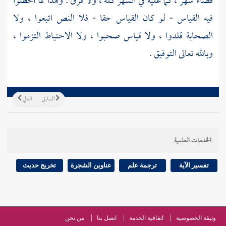
قضاء شهر ، كما عليه في الشهر كله ، ولا فرق . وهذا مما أخطئوا
فيه القياس - لو كان القياس حقا - فلا النص اتبعوا ، ولا
الصحابة قلدوا ، ولا قياس صحبوا ، ولا الاحتياط التزموا ،
وبالله تعالى التوفيق .
السابق
التالي
الخدمات العلمية
تفسير الآية
ترجمة علم
عناوين الشجرة
تخريج حديث
وثيقة الخصوصية
اتفاقية الخدمة
اتصل بنا
من نحن