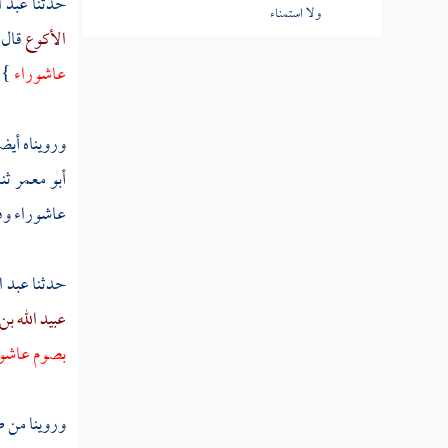
حدثنا
عبد ا
ولا استمناء
الأكوع
قال 
مسألة المجنون والمغمى عليه في شهر
عاشوراء
 .
رمضان
مسألة الصائم الذي جهده الجوع أو العطش
ورويناه أي
حتى غلبه الأمر
أبو معمر
ثن
مسألة لا يلزم صوم إلا بتبين طلوع الفجر
عاشوراء وف
الثاني
مسألة من صح عنده أن الهلال قد رئي
حدثنا
عبد ا
البارحة في آخر شعبان
عبيد الله ب
مسألة هلال رمضان إذا رئي قبل الزوال
بصوم عاشوراء
مسألة تعجيل الفطر وتأخير السحور
وروينا من 
مسألة أسلم أو بلغ بعدما تبين الفجر له في