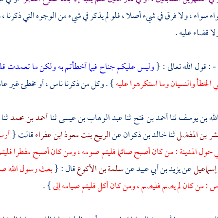
واء سواء ، ولا فرق في شيء أصلا ، فلو لم يذكر في شيء من الوجوه التي ذكرنا 
لا قضاء عليه .
- : قول الله تعالى : {
وليس عليكم جناح فيما أخطأتم به ولكن ما تعمدت ق
 الخطأ والنسيان وما استكرهوا عليه
} . وكل من ذكرنا ناس ، أو مخطئ غير عامد
الله بن يوسف
ثنا
أحمد بن فتح
ثنا
عبد الوهاب بن عيسى
ثنا
أحمد بن محمد
ثنا
شر بن المفضل
ثنا
خالد بن ذكوان
عن
الربيع بنت معوذ ابن عفراء
قالت {
أرسل
ي حول
المدينة
: من كان أصبح صائما فليتم صومه ، ومن كان أصبح مفطرا فليتم 
إسماعيل
عن
يزيد بن أبي عبيد
عن
سلمة بن الأكوع
قال : {
بعث رسول الله صل
اس : من كان لم يصم فليصم ، ومن كان أكل فليتم صيامه إلى
} .