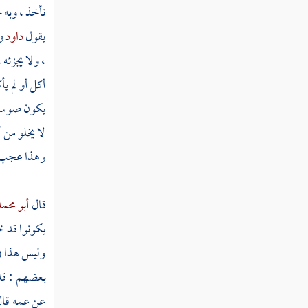
نأخذ ، وبه ج
مسألة المتابعة في قضاء رمضان
يقول
داود
و
، ولا يجزئه
مسألة الأسير في دار الحرب إن عرف
رمضان
أكل أو لم ي
يكون صوما ي
مسألة خافت الحامل على الجنين أو عجز
الشيخ عن الصوم
لا يخلو من 
وهذا عجب جد
مسألة وطئ الصائم مرارا في اليوم عامدا
مسألة أفطر رمضان كله بسفر أو مرض
قال
أبو محم
مسألة الإفطار في صوم التطوع
يكونوا قد خا
وليس هذا في
مسألة أفطر عامدا في قضاء رمضان
بعضهم : قد
مسألة مات وعليه صوم فرض من قضاء
عن عمه قال
رمضان أو نذر