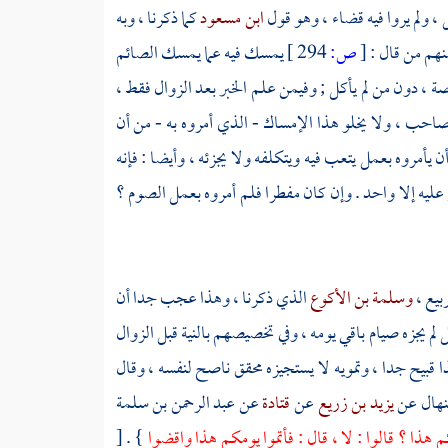
 ، ولم يروا فيه قضاء ، وهو قول
ابن مسعود
كما ذكرنا ، وبه
نهم من قال :
[
ص:
294 ]
يمسك فيه عما يمسك الصائم
 ، دون من لم يأكل ; وفيمن علم الخبر بعد الزوال فقط ،
 صاحب ، ولا يخلو هذا الإمساك - الذي أمروه به - من أن
 يأمروه بعمل يتعب فيه ويتكلفه ولا يجزئه ، وأيضا : فإنه
 عليه إلا واحد . وإن كان مفطرا فلم أمروه بعمل الصوم ؟
ربيع
،
وسلمة بن الأكوع
الذي ذكرنا ، وهذا عجب جدا أن
 لم يجزه صيام باقي يومه ، وفي تخصيصهم بالنية قبل الزوال
ا قبيح جدا ، وتمويه لا يستجيزه محقق ناصح لنفسه ، وقال
نهال
عن
يزيد بن زريع
عن
قتادة
عن
عبد الرحمن بن سلمة
هذا ؟ قالوا : لا ، قال : فأتموا يومكم هذا واقضوا
} .
[