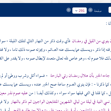
صفحة
291
 ينوي من الليل في رمضان
فأي وقت ذكر من النهار التالي لتلك الليلة - سو
ته إذا ذكر ، ويمسك عما يمسك عنه الصائم ، ويجزئه صومه ذلك تاما ، ولا قضاء عل
كذلك فلا صوم له ، وهو عاص لله تعالى متعمد لإبطال صومه ، ولا يقدر على الق
جاءه الخبر بأن هلال رمضان رئي البارحة
- فسواء أكل وشرب ووطئ أو لم يف
 كما ذكرنا - : فإن ينوي الصوم ساعة صح الخبر عنده ، ويمسك عما يمسك عنه
، كما قلنا في التي قبلها سواء سواء ، وكذلك أيضا : من
عليه صوم نذر معين ف
نسي النية في ليلة من ليالي الشهرين المتتابعين الواجبين ثم ذكر بالنهار
ولا ف
ي الشهرين المتتابعين ، أو في نذر معين فلم ينتبه إلا بعد طلوع الفجر
أو في شي