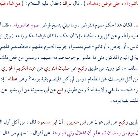
عاشوراء ، حتى فرض رمضان
} . قال
عراك
: فقال عليه السلام : {
من شاء فلي
د
: فكان هذا حكم صوم الفرض ، وما نبالي بنسخ فرض
صوم عاشوراء
، فقد أ
ره وأطعم عن كل يوم مسكينا ، إلا أن حكم ما كان فرضا حكم واحد ; وإنما ن
ناس ، أو جاهل ، أو نائم - فلم يعلموا وجوب الصوم عليهم ، فحكمهم كلهم 
ية في اليوم المذكور متى ما علموا بوجوب صومه عليهم ، وسمي من فعل ذلك صائ
سلف - : كما روينا من طريق
وكيع
عن
سفيان الثوري
عن
عبد الكريم الجزري
:
ن أكل فليمسك عن الطعام ، ومن لم يأكل فليصم بقية يومه ؟ وعن
عطاء
: إذ
خره فليصم ما بقي ولا يبدله ؟ ومن طريق
وكيع
عن
أبي ميمونة
عن
أبي بشير
عن
ع
يتم بقية يومه .
طريق
وكيع
عن
ابن عون
عن
ابن سيرين
: أن
ابن مسعود
قال : من أكل أول ال
ل يوم من رمضان ثم علم أن الهلال رئي البارحة
على أقوال - : منهم من قال :