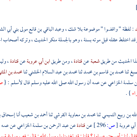
د
: لفظة " واقضوا " موضوعة بلا شك ،
وعبد الباقي بن قانع مولى بني أبي ال
 وقد اختلط عقله قبل موته بسنة ، وهو بالجملة منكر الحديث ، وتركه أصحاب ا
هذا الحديث من طريق
شعبة
عن
قتادة
، ومن طريق
ابن أبي عروبة
عن
قتادة
، ولي
صبغ
ثنا
محمد بن قاسم بن محمد
ثنا
محمد بن عبد السلام الخشني
ثنا
محمد بن المثن
بن سلمة الخزاعي
عن عمه أن رسول الله صلى الله عليه وسلم قال
لأسلم
: {
صو
اء
} .
لله بن ربيع التميمي
ثنا
محمد بن معاوية القرشي
ثنا
أحمد بن شعيب
أنا
إسحاق بن
أبي عروبة
[
ص:
296 ]
عن
قتادة
عن
عبد الرحمن بن سلمة الخزاعي
عن عمه ق
ال لنا : أصبحتم صياما ؟ قلنا : قد تغدينا يا رسول الله ; قال : فصوموا بقية 