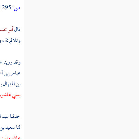
ص:
295 ]
مسألة صام بعض أوليائه عنه
مسألة تعمد النذور ليوقعها على وليه بعد
قال
أبو محم
موته
وثلاثمائة ،
مسألة نذر صوم يوم فأكثر شكرا لله عز
وجل
وقد روينا 
مسألة نذر ما ليس طاعة ولا معصية
عباس بن أ
بن المنهال 
مسألة ينهى عن النذر جملة
يعني عاشور
مسألة قال علي لله تعالى صوم يوم أفيق
مسألة قال علي صوم ذلك اليوم أبدا
حدثنا
عبد ا
ثنا
سعيد بن 
مسألة أفطر في صوم نذر
عاشوراء ; فق