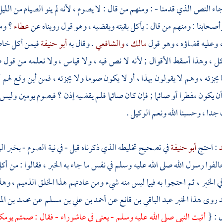
اء النص الذي قدمنا - : ومنهم من قال : لا يصوم ، لأنه لم ينو الصيام من الليل
أصحابنا : ومنهم من قال : يأكل بقيته ويقضيه ، وهو قول رويناه عن
عطاء
؟ وم
 ، وعليه قضاؤه ، وهو قول
مالك
،
والشافعي
. وقال به
أبو حنيفة
فيمن أكل خاصة
أكل ، وهذا أسقط الأقوال ; لأنه لا نص فيه ، ولا قياس ، ولا نعلمه من قول
جزئه ، وهم لا يقولون بهذا ، أو لا يكون صوما ولا يجزئه ، فمن أين وقع لهم أن
أن يكون مفطرا أو صائما ; فإن كان صائما فلم يقضيه إذن ؟ فيصوم يومين وليس
ا ، وحسبنا الله ونعم الوكيل .
د
: احتج
أبو حنيفة
في تصحيح تخليطه الذي ذكرناه قبل - في نية الصوم - بخبر
ال
لفوا رسول الله صلى الله عليه وسلم في نفس ما جاء به الخبر ، فقالوا : من أكل
 الخبر ، ثم احتجوا به فيما ليس منه شيء ومن عادتهم هذا الخلق الذميم ، وهذ
 روى هذا الخبر
عبد الباقي بن قانع
عن
أحمد بن علي بن مسلم
عن
محمد بن الم
 : {
أتيت النبي صلى الله عليه وسلم - يعني في عاشوراء - فقال : صمتم يومكم 