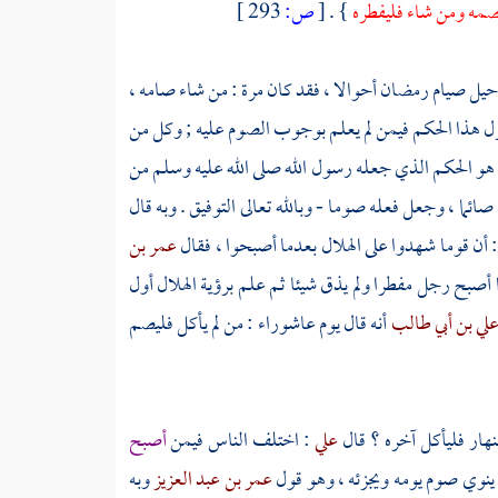
صمه ومن شاء فليفطره
} .
[
ص:
293 ]
حيل صيام رمضان أحوالا ، فقد كان مرة : من شاء صامه ،
زل هذا الحكم فيمن لم يعلم بوجوب الصوم عليه ; وكل من
هو الحكم الذي جعله رسول الله صلى الله عليه وسلم من
ما ، وجعل فعله صوما - وبالله تعالى التوفيق . وبه قال
 أن قوما شهدوا على الهلال بعدما أصبحوا ، فقال
عمر بن
ا أصبح رجل مفطرا ولم يذق شيئا ثم علم برؤية الهلال أول
لي بن أبي طالب
أنه قال يوم عاشوراء : من لم يأكل فليصم
نهار فليأكل آخره ؟ قال
علي
: اختلف الناس فيمن
أصبح
 ينوي صوم يومه ويجزئه ، وهو قول
عمر بن عبد العزيز
وبه