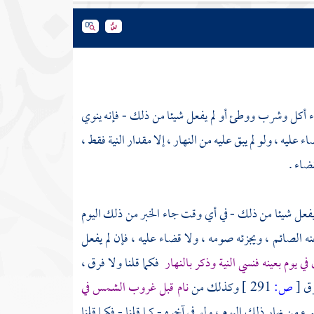
اء أكل وشرب ووطئ أو لم يفعل شيئا من ذلك - فإنه ينوي
يه ، ولو لم يبق عليه من النهار ، إلا مقدار النية فقط ،
ضاء .
عل شيئا من ذلك - في أي وقت جاء الخبر من ذلك اليوم
 الصائم ، ويجزئه صومه ، ولا قضاء عليه ، فإن لم يفعل
ي يوم بعينه فنسي النية وذكر بالنهار
فكما قلنا ولا فرق ،
رق
[
ص:
291 ]
وكذلك من
نام قبل غروب الشمس في
ء من نهار ذلك اليوم ، ولو في آخره - كما قلنا - فكما قلنا