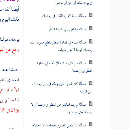
في يومه ذلك أو جن أو مرض
أيضا آنفا س
مسألة صفة كفارة الفطر في رمضان
ذلك اليوم و
مسألة ما يجزئ في كفارة الفطر
برهان قولنا 
مسألة صام في كفارة الفطر فقطع صومه عليه
رفع عن أمتي
رمضان أو ما لا يحل صيامه
مسألة من كان فرضه الإطعام في كفارة
حدثنا
عبد 
الفطر في رمضان
العبدي
ثنا
ب
مسألة كان قادرا حين وطئه في نهار رمضان
الأنصار
الت
على الرقبة
ثنا
حاتم بن 
مسألة لم يجد المكفر عن الفطر في رمضان إلا
يؤذن في الن
رقبة لا غنى به عنها
مسألة لا ينقض الصوم حجامة ولا احتلام