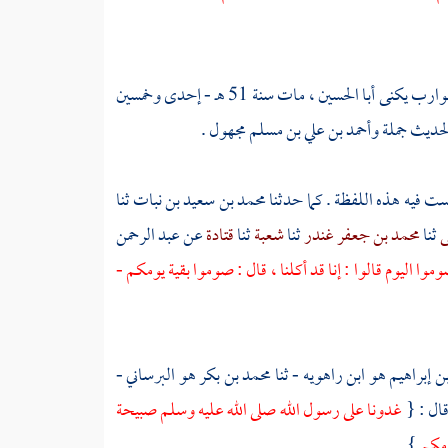
شوارب يكنى أبا الحسين
، مات سنة 51 هـ - إحدى وخمسين
لحديث جملة
وأحمد بن علي بن مسلم
مجهول .
ست فيه هذه اللفظة . كما حدثنا
محمد بن سعيد بن نبات
ثنا
ى
ثنا
محمد بن جعفر غندر
ثنا
شعبة
ثنا
قتادة
عن
عبد الرحمن
موا اليوم قالوا : إنا قد أكلنا ، قال : صوموا بقية يومكم -
 إبراهيم هو ابن راهويه
- ثنا
محمد بن بكر هو البرساني
-
ال : {
غدونا على رسول الله صلى الله عليه وسلم صبيحة
يومكم
} .