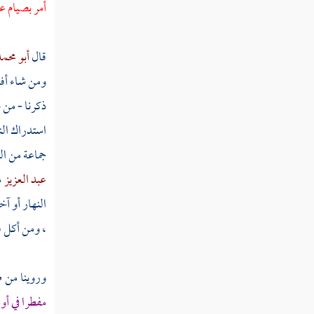
أمر بصيام 
رمضان
مسألة تعمد الفطر في يوم من رمضان عاصيا
قال
أبو محم
لله تعالى
ومن شاء أفط
مسألة المسافر في رمضان
ذكرنا - من 
مسألة أقام الصائم من قبل الفجر ولم يسافر
استدراك الن
إلى بعد غروب الشمس
جماعة من ال
عبد العزيز
م
مسألة الحيض الذي يبطل الصوم
النهار أو آ
مسألة رأت الطهر قبل الفجر فأخرت الغسل
، ومن أكل فل
عمدا إلى طلوع الفجر
مسألة المستحاضة تصوم
وروينا من 
مسألة كانت عليه أيام من رمضان فأخر
مفطرا في أو
القضاء حتى جاء آخر