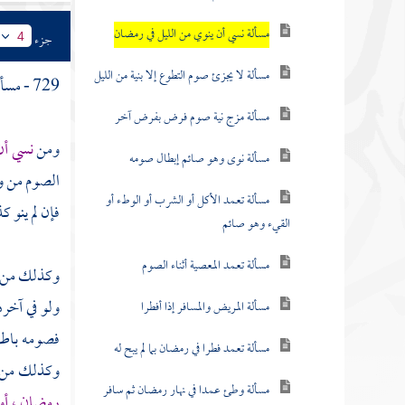
مسألة نسي أن ينوي من الليل في رمضان
جزء
4
مسألة لا يجزئ صوم التطوع إلا بنية من الليل
729 - مسألة :
مسألة مزج نية صوم فرض بفرض آخر
ومن
نسي أن
مسألة نوى وهو صائم إبطال صومه
الصوم من وق
مسألة تعمد الأكل أو الشرب أو الوطء أو
فإن لم ينو 
القيء وهو صائم
مسألة تعمد المعصية أثناء الصوم
وكذلك من
ولو في آخره
مسألة المريض والمسافر إذا أفطرا
فصومه باطل 
مسألة تعمد فطرا في رمضان بما لم يبح له
وكذلك من
مسألة وطئ عمدا في نهار رمضان ثم سافر
رمضان ، أو ف