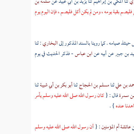
ري
ثنا
المكي بن إبراهيم
ثنا
يزيد بن أبي عبيد
عن
سلمة بن
 فليصم بقية يومه ، ومن لم يكن أكل فليصم ، فإن اليوم يوم
ينئذ صيامه . كما روينا بالسند المذكور إلى
البخاري
: ثنا
يد بن جبير
عن أبيه عن
ابن عباس
- فذكر الحديث في يوم
مد بن علي
ثنا
مسلم بن الحجاج
ثنا
أبو بكر بن أبي شيبة
ثنا
بن سمرة
قال : {
كان رسول الله صلى الله عليه وسلم يأمر
اهدنا عنده
} .
عائشة أم المؤمنين
: {
أن رسول الله صلى الله عليه وسلم