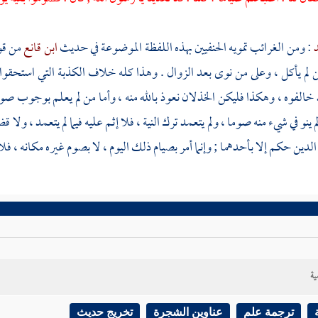
د
: ومن الغرائب تمويه الحنفيين بهذه اللفظة الموضوعة في حديث
ابن قانع
من قو
لم يأكل ، وعلى من نوى بعد الزوال . وهذا كله خلاف الكذبة التي استحقوا به
خالفوه ، وهكذا فليكن الخذلان نعوذ بالله منه ، وأما من لم يعلم بوجوب صو
لم ينو في شيء منه صوما ، ولم يتعمد ترك النية ، فلا إثم عليه فيما لم يتعمد ، ولا
لدين حكم إلا بأحدهما ; وإنما أمر بصيام ذلك اليوم ، لا بصوم غيره مكانه ، فلا ي
ية
ترجمة علم
عناوين الشجرة
تخريج حديث