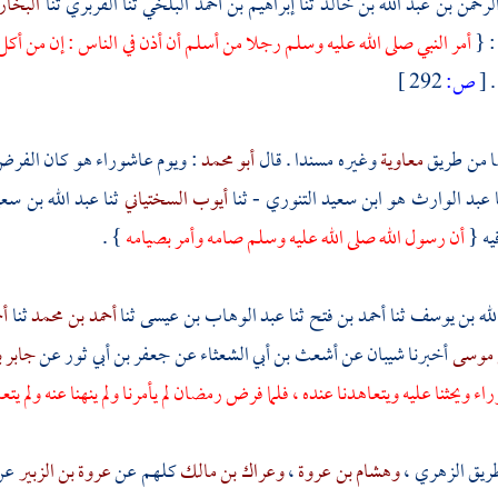
لرحمن بن عبد الله بن خالد
ثنا
إبراهيم بن أحمد البلخي
ثنا
الفربري
ثنا
البخا
: {
أمر النبي صلى الله عليه وسلم رجلا من
أسلم
أن أذن في الناس : إن من أكل
}
[
ص:
292 ]
ضا من طريق
معاوية
وغيره مسندا . قال
أبو محمد
: ويوم عاشوراء هو كان الفرض ح
ا
عبد الوارث هو ابن سعيد التنوري
- ثنا
أيوب السختياني
ثنا
عبد الله بن سع
يه {
أن رسول الله صلى الله عليه وسلم صامه وأمر بصيامه
} .
لله بن يوسف
ثنا
أحمد بن فتح
ثنا
عبد الوهاب بن عيسى
ثنا
أحمد بن محمد
ثنا
أح
ن موسى
أخبرنا
شيبان
عن
أشعث بن أبي الشعثاء
عن
جعفر بن أبي ثور
عن
جابر 
 ويحثنا عليه ويتعاهدنا عنده ، فلما فرض رمضان لم يأمرنا ولم ينهنا عنه ولم يتع
طريق
الزهري
،
وهشام بن عروة
،
وعراك بن مالك
كلهم عن
عروة بن الزبير
عن