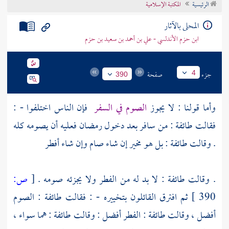
الرئيسية
المكتبة الإسلامية
تراجم الأعلام
المحلى بالآثار
ابن حزم الأندلسي - علي بن أحمد بن سعيد بن حزم
جزء
صفحة
4
390
وأما قولنا : لا يجوز
الصوم في السفر
فإن الناس اختلفوا - :
فقالت طائفة : من سافر بعد دخول رمضان فعليه أن يصومه كله
. وقالت طائفة : بل هو مخير إن شاء صام وإن شاء أفطر
. وقالت طائفة : لا بد له من الفطر ولا يجزئه صومه .
[
ص:
390 ]
ثم افترق القائلون بتخييره - : فقالت طائفة : الصوم
أفضل ، وقالت طائفة : الفطر أفضل : وقالت طائفة : هما سواء ،