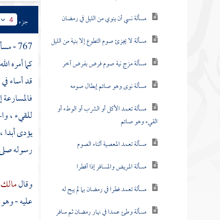
مسألة نسي أن ينوي من الليل في رمضان
جزء
4
مسألة لا يجزئ صوم التطوع إلا بنية من الليل
767 - مسألة : ومن
كما أمره الل
مسألة مزج نية صوم فرض بفرض آخر
قد أساء في 
مسألة نوى وهو صائم إبطال صومه
فالمسارعة إل
مسألة تعمد الأكل أو الشرب أو الوطء أو
للقيء ، وال
القيء وهو صائم
يؤدى أبدا ،
مسألة تعمد المعصية أثناء الصوم
رسوله صلى ا
مسألة المريض والمسافر إذا أفطرا
وقال
مالك
مسألة تعمد فطرا في رمضان بما لم يبح له
عليه - وهو
مسألة وطئ عمدا في نهار رمضان ثم سافر