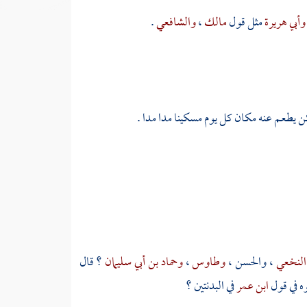
وأبي هريرة
مثل قول
مالك
،
والشافعي
.
يطعم عنه مكان كل يوم مسكينا مدا مدا .
 النخعي
،
والحسن
،
وطاوس
،
وحماد بن أبي سليمان
؟ قال
وه في قول
ابن عمر
في البدنتين ؟