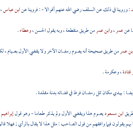
د
: وروينا في ذلك عن السلف رضي الله عنهم أقوالا - : فروينا عن
ابن عباس
،
ا عن
عمر
،
وابن عمر
من طريق منقطعة ، وبه يقول
الحسن
،
وعطاء
.
بن عمر
من طريق صحيحة أنه يصوم رمضان الآخر ولا يقضي الأول بصيام ، لكن 
 قتادة
،
وعكرمة
.
أيضا : يهدي مكان كل رمضان فرط في قضائه بدنة مقلدة .
طريق
ابن مسعود
يصوم هذا ويقضي الأول ولم يذكر طعاما - وهو قول
إبراهيم
 بهم يقولون فيما وافقهم من قول الصاحب : مثل هذا لا يقال بالرأي ; فهلا قال