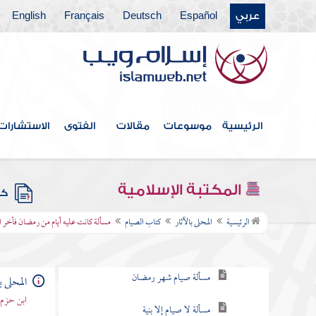
عربي
Español
Deutsch
Français
English
كتاب الطهارة
كتاب الصلاة
الأعمال المستحبة في الصلاة وليست فرضا
كتاب الجنائز صلاة الجنائز وحكم الموتى
الرئيسية
موسوعات
مقالات
الفتوى
الاستشارات
كتاب الاعتكاف
كتاب الزكاة
المكتبة الإسلامية
كتب
كتاب الصيام
الرئيسية
المحلى بالآثار
كتاب الصيام
مسألة كانت عليه أيام من رمضان فأخر 
مسألة الصيام قسمان فرض وتطوع
مسألة صيام شهر رمضان
المحلى ب
ابن حزم 
مسألة لا صيام إلا بنية