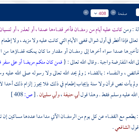
صفحة
408
كانت عليه أيام من رمضان فأخر قضاءها عمدا ، أو لعذر ، أو لنسي
ه تعالى فإذا أفطر في أول شوال قضى الأيام التي كانت عليه ولا مزيد ، ولا إطعا
تأخيرها عمدا سواء أخرها إلى رمضان أو مقدار ما كان يمكنه قضاؤها من الأي
ى الله المفترضة واجبة . وقال الله تعالى : {
فمن كان منكم مريضا أو على سفر ف
حائض ، والنفساء : بالقضاء ; ولم يحد الله تعالى ولا رسوله صلى الله عليه 
 ولم يأت نص قرآن ولا سنة بإيجاب إطعام في ذلك فلا يجوز إلزام ذلك أحدا لأنه
لله عليه وسلم فقط . وهذا قول
أبي حنيفة
،
وأبي سليمان
.
[
ص:
408 ]
: يطعم مع القضاء عن كل يوم من الرمضان الآتي مدا مدا عددها مساكين إن ت
 قول
الشافعي
.