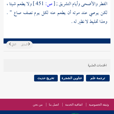
الفطر والأضحى وأيام التشريق ;
[
ص:
451 ]
ولا يطعم شيئا ،
لكن يوصي عند موته أن يطعم عنه لكل يوم نصف صاع " .
وهذا تخليط لا نظير له .
السابق
التالي
الخدمات العلمية
ترجمة علم
عناوين الشجرة
تخريج حديث
وثيقة الخصوصية
اتفاقية الخدمة
اتصل بنا
من نحن