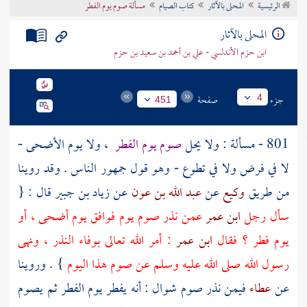
الرئيسية
المحلى بالآثار
كتاب الصيام
مسألة صوم يوم الفطر
تراجم الأعلام
المحلى بالآثار
ابن حزم الأندلسي - علي بن أحمد بن سعيد بن حزم
جزء
صفحة
4
451
801 - مسألة : ولا يحل
صوم يوم الفطر
، ولا يوم الأضحى -
لا في فرض ولا في تطوع - وهو قول جمهور الناس . وقد روينا
من طريق
وكيع
عن
عبد الله بن عون
عن
زياد بن جبير
قال : {
سأل رجل
ابن عمر
عمن نذر صوم يوم فوافق يوم أضحى ، أو
يوم فطر ؟ فقال
ابن عمر
: أمر الله تعالى بوفاء النذر ، ونهى
رسول الله صلى الله عليه وسلم عن صوم هذا اليوم
} . وروينا
عن
عطاء
فيمن نذر صوم شوال : أنه يفطر يوم الفطر ثم يصوم