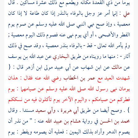
يوما من ذي القعدة مكانه ويطعم مع ذلك عشرة مساكين . قال
علي
: إنما أمر عز وجل بالوفاء بالنذر إذا كان طاعة لا إذا كان
معصية ، وإذ صح نهي النبي صلى الله عليه وسلم عن صوم يوم
الفطر والأضحى ، أو أي يوم نهى عنه فصوم ذلك اليوم معصية ;
ولم يأمر الله تعالى - قط - بالوفاء بنذر معصية ، وقد صح في ذلك
آثار - : منها ما رويناه من طريق
البخاري
عن
عبد الله بن يوسف
عن
مالك
عن
ابن شهاب
عن
أبي عبيد مولى ابن أزهر
قال : {
شهدت العيد مع
عمر بن الخطاب
رضي الله عنه فقال : هذان
يومان نهى رسول الله صلى الله عليه وسلم عن صيامهما : يوم
فطركم من صيامكم ، واليوم الآخر يوم تأكلون فيه من نسككم
} . وصح أيضا من طريق
أبي هريرة
،
وأبي سعيد
مسندا . وقال
محمد بن الحسن
في رواية
هشام بن عبيد الله
عنه : " من نذر أن
يصوم الدهر وأراد بذلك اليمين : فعليه أن يصومه ويفطر : يوم