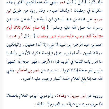
وقد ذكرنا ( قبل ) قول
عمر
رضي الله عنه للشيخ الذي وجده
سكران في رمضان : ولداننا صيام . وقد روينا من طريق
ابن
جريج
عن
محمد بن عبد الرحمن ابن لبيبة
عن أبيه عن جده عن
رسول الله صلى الله عليه وسلم : {
إذا صام الغلام ثلاثة أيام
متتابعة فقد وجب عليه صيام شهر رمضان
} . قال
أبو محمد
:
محمد بن عبد الرحمن ابن لبيبة
لا شيء إلا أن الحنفيين ، والمالكيين
، والشافعيين ، أخذوا بروايته في ( إباحة ) كراء الأرض وأبطلوا
بها الروايات الثابتة في تحريم كراء الأرض ، فهو حجة إذا اشتهوا
وليس هو حجة إذا اشتهوا - : وروينا عن
عمر بن الخطاب
رضي
الله عنه إذا بلغ الغلام خمسة أشبار وجبت عليه الحدود .
وروينا عن
ابن سيرين
،
وقتادة
،
والزهري
: يؤمر الغلام بالصلاة
إذا عرف يمينه من شماله ، وبالصوم إذا أطاقه .