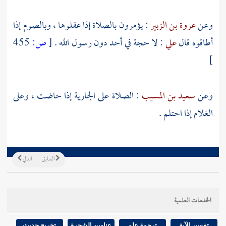
وعن
عروة بن الزبير
: يؤمرون بالصلاة إذا عقلوها ، وبالصوم إذا
أطاقوه قال
علي
: لا حجة في أحد دون رسول الله .
[
ص:
455
]
وعن
سعيد بن المسيب
: الصلاة على الجارية إذا حاضت ، وعلى
الغلام إذا احتلم .
السابق
التالي
الخدمات العلمية
تفسير الآية
ترجمة علم
عناوين الشجرة
تخريج حديث