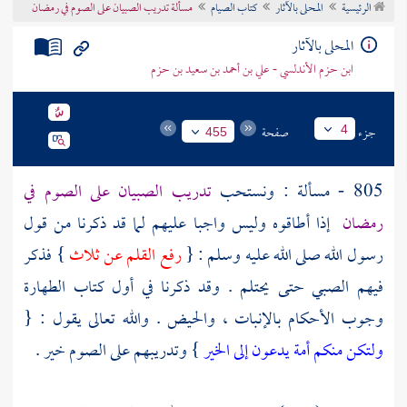
الرئيسية
المحلى بالآثار
كتاب الصيام
مسألة تدريب الصبيان على الصوم في رمضان
تراجم الأعلام
المحلى بالآثار
ابن حزم الأندلسي - علي بن أحمد بن سعيد بن حزم
جزء
صفحة
4
455
805 - مسألة : ونستحب
تدريب الصبيان على الصوم في
رمضان
إذا أطاقوه وليس واجبا عليهم لما قد ذكرنا من قول
رسول الله صلى الله عليه وسلم : {
رفع القلم عن ثلاث
} فذكر
فيهم الصبي حتى يحتلم . وقد ذكرنا في أول كتاب الطهارة
وجوب الأحكام بالإنبات ، والحيض . والله تعالى يقول : {
ولتكن منكم أمة يدعون إلى الخير
} وتدريبهم على الصوم خير .