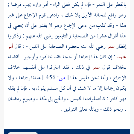
بالفطر على التمر - فإن لم يكن فعلى الماء - أمر وارد يجب فرضا ;
وهو رافع للحالة الأولى بلا شك ، وادعى قوم الإجماع على غير
هذا - وقد كذب من ادعى الإجماع وهو لا يقدر على أن يحصي في
هذا أقوال عشرة من الصحابة والتابعين رضي الله عنهم ; وذكروا
إفطار
عمر
رضي الله عنه بحضرة الصحابة على اللبن - : قال
أبو
محمد
: إن كان هذا إجماعا أو حجة فقد خالفوه وأوجبوا القضاء
بخلاف قول
عمر
في ذلك ، فقد اعترفوا على أنفسهم خلاف
الإجماع ، وأما نحن فليس هذا
[
ص:
456 ]
عندنا إجماعا ، ولا
يكون إجماعا إلا ما لا شك في أن كل مسلم يقول به ; فإن لم يقله
فهو كافر : كالصلوات الخمس ، والحج إلى
مكة
، وصوم رمضان
; ونحو ذلك - وبالله تعالى التوفيق .