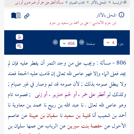
الرئيسية
المحلى بالآثار
كتاب الصيام
مسألة أفطر على خمر أو لحم خنزير أو زنى
تراجم الأعلام
المحلى بالآثار
ابن حزم الأندلسي - علي بن أحمد بن سعيد بن حزم
جزء
صفحة
4
456
806 - مسألة : ويجب على من وجد التمر أن يفطر عليه فإن لم
يجد فعلى الماء وإلا فهو عاص لله تعالى إن قامت عليه الحجة فعند
ولا يبطل صومه بذلك ; لأن صومه قد تم وصار في غير صيام ;
وكذلك لو
أفطر على خمر ، أو لحم خنزير ، أو زنى
; فصومه تام
وهو عاص لله تعالى . نا
عبد الله بن ربيع
نا
محمد بن معاوية
نا
أحمد بن شعيب
أنا
قتيبة بن سعيد
نا
سفيان بن عيينة
عن
عاصم
الأحول
عن
حفصة بنت سيرين
عن
الرباب
عن عمها
سلمان بن