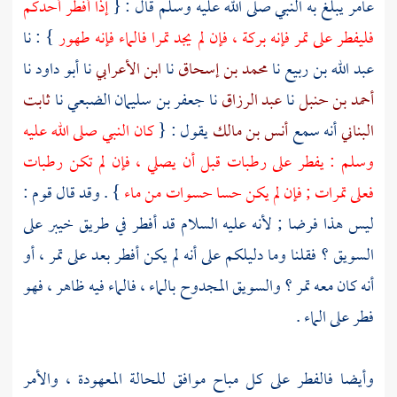
عامر
يبلغ به النبي صلى الله عليه وسلم قال : {
إذا أفطر أحدكم
فليفطر على تمر فإنه بركة ، فإن لم يجد تمرا فالماء فإنه طهور
} : نا
عبد الله بن ربيع
نا
محمد بن إسحاق
نا
ابن الأعرابي
نا
أبو داود
نا
أحمد بن حنبل
نا
عبد الرزاق
نا
جعفر بن سليمان الضبعي
نا
ثابت
البناني
أنه سمع
أنس بن مالك
يقول : {
كان النبي صلى الله عليه
وسلم : يفطر على رطبات قبل أن يصلي ، فإن لم تكن رطبات
فعلى تمرات ; فإن لم يكن حسا حسوات من ماء
} . وقد قال قوم :
ليس هذا فرضا ; لأنه عليه السلام قد أفطر في طريق
خيبر
على
السويق ؟ فقلنا وما دليلكم على أنه لم يكن أفطر بعد على تمر ، أو
أنه كان معه تمر ؟ والسويق المجدوح بالماء ، فالماء فيه ظاهر ، فهو
فطر على الماء .
وأيضا فالفطر على كل مباح موافق للحالة المعهودة ، والأمر