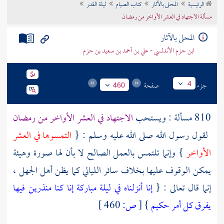
الرئيسية
المحلى بالآثار
كتاب الصيام
ليلة القدر
تراجم الأعلام
مسألة الاجتهاد في العشر الأواخر من رمضان
المحلى بالآثار
ابن حزم الأندلسي - علي بن أحمد بن سعيد بن حزم
جزء
صفحة
4
460
810 مسألة : ويستحب
الاجتهاد في العشر الأواخر من رمضان
لقول رسول الله صلى الله عليه وسلم : {
التمسوها في العشر
الأواخر
} وإنما تلتمس بالعمل الصالح لا بأن لها صورة وهيئة
يمكن الوقوف عليها بخلاف سائر الليالي كما يظن أهل الجهل ،
إنما قال تعالى : {
إنا أنزلناه في ليلة مباركة إنا كنا منذرين فيها
يفرق كل أمر حكيم
}
[
ص:
460 ]