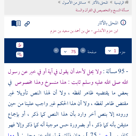
الرئيسية
المحلى بالآثار
مسائل من الأصول
تراجم الأعلام
مسألة النسخ والتخصيص في القرآن والسنة
المحلى بالآثار
ابن حزم الأندلسي - علي بن أحمد بن سعيد بن حزم
جزء
صفحة
1
75
- 95 مسألة :
ولا يحل لأحد أن يقول في آية أو في خبر عن رسول
الله صلى الله عليه وسلم ثابت : هذا منسوخ وهذا مخصوص
في
بعض ما يقتضيه ظاهر لفظه ، ولا أن لهذا النص تأويلا غير
مقتض ظاهر لفظه ، ولا أن هذا الحكم غير واجب علينا من حين
وروده إلا بنص آخر وارد بأن هذا النص كما ذكر ، أو بإجماع
متيقن بأنه كما ذكر ، أو بضرورة حس موجبة أنه كما ذكر وإلا فهو
كاذب .
[
ص:
75 ]
برهان ذلك قول الله عز وجل : {
وما