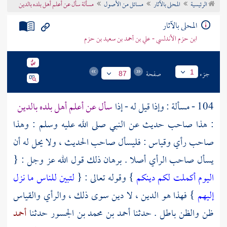
الرئيسية
المحلى بالآثار
مسائل من الأصول
مسألة سأل عن أعلم أهل بلده بالدين
تراجم الأعلام
المحلى بالآثار
ابن حزم الأندلسي - علي بن أحمد بن سعيد بن حزم
جزء
صفحة
1
87
104 - مسألة : وإذا قيل له - إذا
سأل عن أعلم أهل بلده بالدين
: هذا صاحب حديث عن النبي صلى الله عليه وسلم : وهذا
صاحب رأي وقياس : فليسأل صاحب الحديث ، ولا يحل له أن
يسأل صاحب الرأي أصلا . برهان ذلك قول الله عز وجل : {
اليوم أكملت لكم دينكم
} وقوله تعالى : {
لتبين للناس ما نزل
إليهم
} فهذا هو الدين ، لا دين سوى ذلك ، والرأي والقياس
ظن والظن باطل . حدثنا
أحمد بن محمد بن الجسور
حدثنا
أحمد