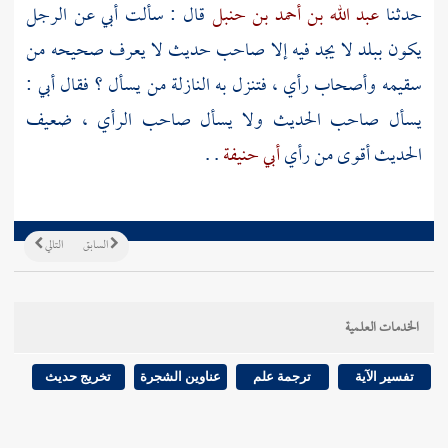
حدثنا
عبد الله بن أحمد بن حنبل
قال : سألت أبي عن الرجل
يكون ببلد لا يجد فيه إلا صاحب حديث لا يعرف صحيحه من
سقيمه وأصحاب رأي ، فتنزل به النازلة من يسأل ؟ فقال أبي :
يسأل صاحب الحديث ولا يسأل صاحب الرأي ، ضعيف
الحديث أقوى من رأي
أبي حنيفة
. .
السابق
التالي
الخدمات العلمية
تفسير الآية
ترجمة علم
عناوين الشجرة
تخريج حديث