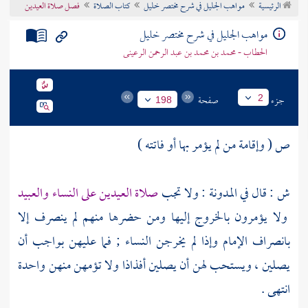
الرئيسية
مواهب الجليل في شرح مختصر خليل
كتاب الصلاة
فصل صلاة العيدين
تراجم الأعلام
مواهب الجليل في شرح مختصر خليل
الحطاب - محمد بن محمد بن عبد الرحمن الرعينى
جزء
صفحة
2
198
ص ( وإقامة من لم يؤمر بها أو فاتته )
ش : قال في المدونة : ولا تجب
صلاة العيدين على النساء والعبيد
ولا يؤمرون بالخروج إليها ومن حضرها منهم لم ينصرف إلا
بانصراف الإمام وإذا لم يخرجن النساء ; فما عليهن بواجب أن
يصلين ، ويستحب لهن أن يصلين أفذاذا ولا تؤمهن منهن واحدة
انتهى .