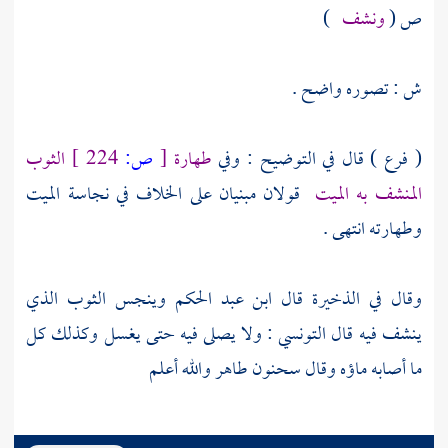
ص (
ونشف
)
ش : تصوره واضح .
( فرع ) قال في التوضيح : وفي
طهارة
[
ص:
224 ]
الثوب
المنشف به الميت
قولان مبنيان على الخلاف في نجاسة الميت
وطهارته انتهى .
وقال في الذخيرة قال
ابن عبد الحكم
وينجس الثوب الذي
ينشف فيه قال
التونسي
: ولا يصلى فيه حتى يغسل وكذلك كل
ما أصابه ماؤه وقال
سحنون
طاهر والله أعلم