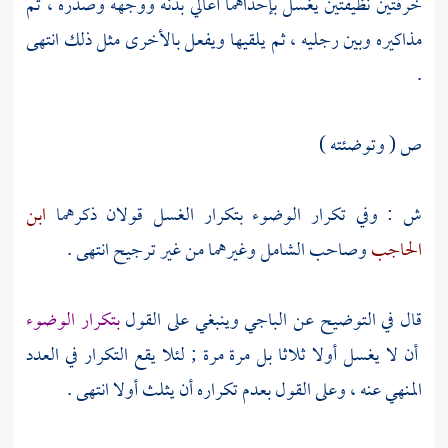
خرقتين نظيفتين يغسل بإحداهما أعالي بدنه ووجهه وصدره ، ثم
مذاكيره وبين رجليه ، ثم يلقيها ويفعل بالأخرى مثل ذلك انتهى
.
ص ( وتوضئته )
ش : وفي تكرار الوضوء بتكرار الغسل قولان ذكرهما
ابن
الحاجب
وصاحب الشامل وغيرهما من غير ترجيح انتهى .
قال في التوضيح عن
الباجي
وينبغي على القول
بتكرار الوضوء
أن لا يغسل أولا ثلاثا بل مرة مرة ; لئلا يقع التكرار في العدد
المنهي عنه ، وعلى القول بعدم تكراره أن يثلث أولا انتهى .