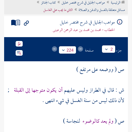
الرئيسية
مواهب الجليل في شرح مختصر خليل
كتاب الجنائز
تراجم الأعلام
مسائل متعلقة بالغسل والدفن والصلاة
الثاني ما يجب علي الغاسل
مواهب الجليل في شرح مختصر خليل
الحطاب - محمد بن محمد بن عبد الرحمن الرعينى
جزء
صفحة
2
224
ص ( ووضعه على مرتفع )
ش : قال في الطراز وليس عليهم
أن يكون متوجها إلى القبلة
;
لأن ذلك ليس من سنة الغسل في شيء انتهى .
ص (
ولم يعد كالوضوء
لنجاسة )