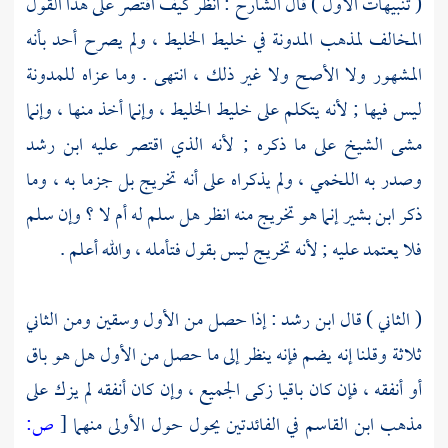
( تنبيهات الأول ) قال الشارح : انظر كيف اقتصر على هذا القول
المخالف لمذهب المدونة في خليط الخليط ، ولم يصرح أحد بأنه
المشهور ولا الأصح ولا غير ذلك ، انتهى . وما عزاه للمدونة
ليس فيها ; لأنه يتكلم على خليط الخليط ، وإنما أخذ منها ، وإنما
مشى
الشيخ
على ما ذكره ; لأنه الذي اقتصر عليه
ابن رشد
وصدر به
اللخمي
، ولم يذكراه على أنه تخريج بل جزما به ، وما
ذكر
ابن بشير
إنما هو تخريج منه انظر هل سلم له أم لا ؟ وإن سلم
فلا يعتمد عليه ; لأنه تخريج ليس بقول فتأمله ، والله أعلم .
( الثاني ) قال
ابن رشد
: إذا حصل من الأول وسقين ومن الثاني
ثلاثة وقلنا إنه يضم فإنه ينظر إلى ما حصل من الأول هل هو باق
أو أنفقه ، فإن كان باقيا زكى الجميع ، وإن كان أنفقه لم يزك على
مذهب
ابن القاسم
في الفائدتين يحول حول الأولى منهما
[
ص: