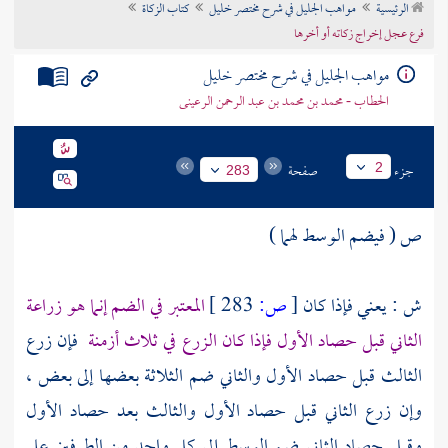
الرئيسية
مواهب الجليل في شرح مختصر خليل
كتاب الزكاة
تراجم الأعلام
فرع عجل إخراج زكاته أو أخرها
مواهب الجليل في شرح مختصر خليل
الحطاب - محمد بن محمد بن عبد الرحمن الرعينى
جزء
صفحة
2
283
ص ( فيضم الوسط لهما )
ش : يعني فإذا كان
[
ص:
283 ]
المعتبر في الضم إنما هو زراعة
الثاني قبل حصاد الأول فإذا كان الزرع في ثلاث أزمنة
فإن زرع
الثالث قبل حصاد الأول والثاني ضم الثلاثة بعضها إلى بعض ،
وإن زرع الثاني قبل حصاد الأول والثالث بعد حصاد الأول
وقبل حصاد الثاني ضم الوسط إلى كل واحد من الطرفين على