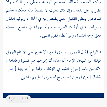
وقت الصحو كحالة الصحيح الرشيد فيعطى من الزكاة ولا
يضرب على يديه ، وإن كان بحيث لا يضبط ماله فحكمه حكم
المحجور يعطى القليل الذي يضطر إليه في الحال ، ولوليه الكثير
يصرفه إليه في أوقات الضرورة ، وأما جوابه في مضيع الصلاة
فعلى وجه الشدة ، ولو أعطاه لمضى انتهى .
( الرابع ) قال
البرزلي
: وروى
المغيرة
لا يجريها على الأيتام
البرزلي
قيدنا عن
شيخنا
الإمام أن معناه أن يخرجها لهم كسوة وطعاما ;
لأنه من باب إخراج القيم في الزكاة ، وأما لو أخرجها
[
ص:
344 ]
بعينها وعينها لهم صح له صرفها عليهم ، انتهى .
السابق
التالي