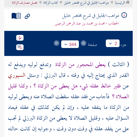
الرئيسية
مواهب الجليل في شرح مختصر خليل
كتاب الزكاة
فصل مصارف الزكاة
تراجم الأعلام
مواهب الجليل في شرح مختصر خليل
الحطاب - محمد بن محمد بن عبد الرحمن الرعينى
جزء
صفحة
2
344
( الثالث )
يعطى المحجور من الزكاة
وتدفع لوليه ويدفع له
القدر الذي يحتاج إليه في وقته ، قال
البرزلي
: وسئل
السيوري
عن
فقير خالط عقله شيء هل يعطى من الزكاة ؟ ، وكذا قليل
الصلاة ؟
فأجاب من فقد عقله سقطت الصلاة عنه ويعطى لوليه
من الزكاة ما ينفقه عليه ، وإن لم يكن كذلك في عقله فيعاد
السؤال عليه ، وقليل الصلاة لا يعطى من الزكاة
البرزلي
لم تجب
على من يفقد عقله في وقت دون وقت ، وجوابه إن كانت حالته