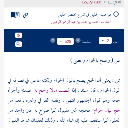
الرئيسية
المكتبة الإسلامية
تراجم الأعلام
مواهب الجليل في شرح مختصر خليل
الحطاب - محمد بن محمد بن عبد الرحمن الرعينى
جزء
صفحة
2
529
ص ( وصح بالحرام وعصى )
ش : يعني أن الحج يصح بالمال الحرام ولكنه عاص في تصرفه في
المال الحرام ، قال
سند
: إذا
غصب مالا وحج به
ضمنه وأجزأه
حجه وهو قول الجمهور انتهى ، ونقله
القرافي
وغيره ، نعم من
حج بمال حرام
فحجه غير مقبول كما صرح به غير واحد من
العلماء كما ستقف عليه إن شاء الله ، وذلك لفقدان شرط القبول