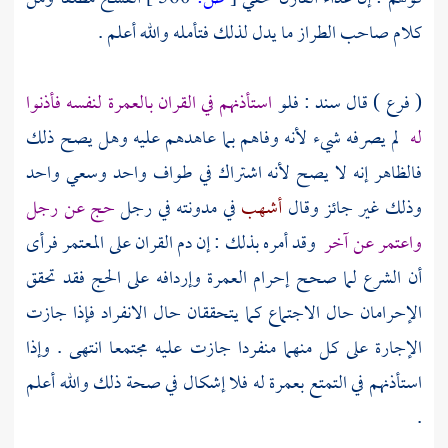
كلام صاحب الطراز ما يدل لذلك فتأمله والله أعلم .
( فرع ) قال
سند
: فلو
استأذنهم في القران بالعمرة لنفسه فأذنوا
له
لم يصرفه شيء لأنه وفاهم بما عاهدهم عليه وهل يصح ذلك
فالظاهر إنه لا يصح لأنه اشتراك في طواف واحد وسعي واحد
وذلك غير جائز وقال
أشهب
في مدونته في رجل
حج عن رجل
واعتمر عن آخر
وقد أمره بذلك : إن دم القران على المعتمر فرأى
أن الشرع لما صحح إحرام العمرة وإردافه على الحج فقد تحقق
الإحرامان حال الاجتماع كما يتحققان حال الانفراد فإذا جازت
الإجارة على كل منهما منفردا جازت عليه مجتمعا انتهى . وإذا
استأذنهم في التمتع بعمرة له فلا إشكال في صحة ذلك والله أعلم
.