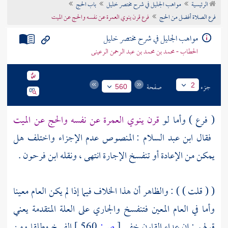
الرئيسية
مواهب الجليل في شرح مختصر خليل
باب الحج
تراجم الأعلام
فرع الصلاة أفضل من الحج
فرع قرن ينوي العمرة عن نفسه والحج عن الميت
مواهب الجليل في شرح مختصر خليل
الحطاب - محمد بن محمد بن عبد الرحمن الرعينى
جزء
صفحة
2
560
( فرع ) وأما لو
قرن ينوي العمرة عن نفسه والحج عن الميت
فقال
ابن عبد السلام
: المنصوص عدم الإجزاء واختلف هل
يمكن من الإعادة أو تنفسخ الإجارة انتهى ، ونقله
ابن فرحون
.
(
( قلت )
) : والظاهر أن هذا الخلاف فيما إذا لم يكن العام معينا
وأما في العام المعين فتنفسخ والجاري على العلة المتقدمة يعني
قولهم : إن عداء القارن خفي
[
ص:
560 ]
الفسخ مطلقا ومن