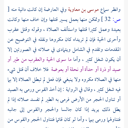
وانظر سماع
موسى بن معاوية
وفي العارضة إن كانت دانية منه
[
ص:
32 ]
وتمكن منها بعمل يسير قتلها وإن خاف منها وكانت
بعيدة وعمل كثيرا قتلها واستأنف الصلاة ، وقوله وقتل عقرب
وأحرى الحية فإن لم تريداه كان مكروها ونقله في التوضيح عن
المقدمات وتقدم في الشامل ويتمادى في صلاته في الصورتين إلا
أن يكون شغل كثير ، وأما
ما سوى الحية والعقرب من طير أو
صيد أو ذرة أو حدأة أو نحلة أو بعوضة
فلا خلاف أن قتل شيء
منها في الصلاة مكروه ولا ينبغي فإن فعل لم تبطل الصلاة إلا بما
فيه شغل كثير ، وقال في الرواية : إن أخذ القوس ورمى به الصيد
أو تناول الحجر من الأرض فرمى به الطير لم تفسد صلاته إذا لم
يطل ذلك يريد إذا كان جالسا والحجر والقوس إلى جانبه
فتناولهما ورمى بهما ، وأما لو كان قائما فتناول الحجر والقوس من