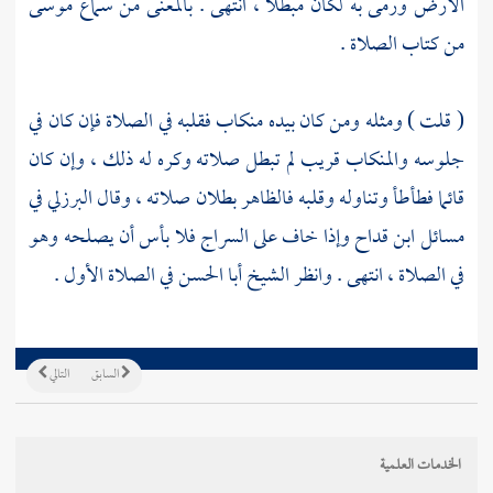
الأرض ورمى به لكان مبطلا ، انتهى . بالمعنى من سماع
موسى
من كتاب الصلاة .
(
قلت
) ومثله ومن كان بيده منكاب فقلبه في الصلاة فإن كان في
جلوسه والمنكاب قريب لم تبطل صلاته وكره له ذلك ، وإن كان
قائما فطأطأ وتناوله وقلبه فالظاهر بطلان صلاته ، وقال
البرزلي
في
مسائل
ابن قداح
وإذا خاف على السراج فلا بأس أن يصلحه وهو
في الصلاة ، انتهى . وانظر
الشيخ أبا الحسن
في الصلاة الأول .
السابق
التالي
الخدمات العلمية