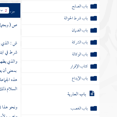
باب الضمان
جزء
2
باب الشركة
ص ( وبجماعة
باب الوكالة
كتاب الإقرار
ش : الذي 
شرط في ابت
باب الإيداع
والذي يظهر
باب العارية
بمعنى أن يط
هذه الجماعة
باب الغصب
السلام ذلك ا
باب الاستحقاق
باب الشفعة
ونحو هذا ف
ونصب لأس