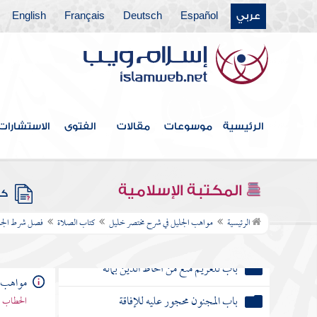
كتاب الرضاع
عربي
Español
Deutsch
Français
English
باب المرأة إذا مكنت من نفسها فإنه يجب لها
النفقة
كتاب البيوع
الرئيسية
موسوعات
مقالات
الفتوى
الاستشارات
كتاب السلم
باب الرهن
المكتبة الإسلامية
باب للغريم منع من أحاط الدين بماله
كتب
الرئيسية
مواهب الجليل في شرح مختصر خليل
كتاب الصلاة
فصل شرط الجم
باب المجنون محجور عليه للإفاقة
باب الصلح
مواهب ا
باب شرط الحوالة
الحطاب -