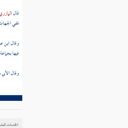
باب التدبير
قال
المازر
باب المكاتبة
ففي الجهات ا
باب الإقرار بالوطء
وقال
ابن عب
باب الولاء
فيها بجماع
باب الوصايا
وقال
الأبي
م
باب الفرائض
خاتمة الكتاب
الخدمات العلم