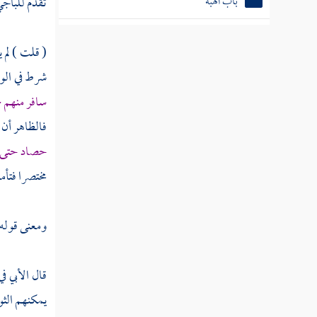
تقدم
للباج
باب الشهادة
(
قلت
) لم
باب أحكام الدماء وأحكام القصاص
شرط في الو
سافر منهم ج
باب الباغية
فالظاهر أن 
باب الردة
حصاد حتى لا
مختصرا فتأمل
باب الزنا
باب القذف
ومعنى قوله 
باب المحارب
باب السكر
قال
الأبي
في
يمكنهم الثواء
كتاب العتق