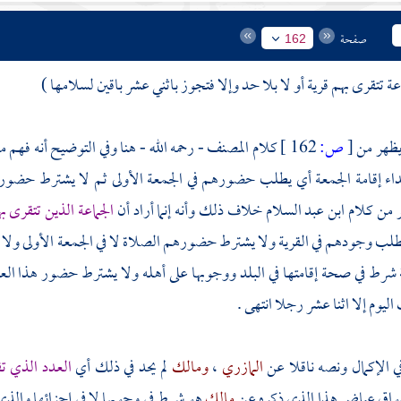
صفحة
162
 تتقرى بهم قرية أو لا بلا حد وإلا فتجوز باثني عشر باقين لسلامها )
يظهر من
[
ص:
162 ]
كلام
المصنف
- رحمه الله - هنا وفي التوضيح أنه فهم 
داء إقامة الجمعة أي يطلب حضورهم في الجمعة الأولى ثم لا يشترط حضوره
 من كلام
ابن عبد السلام
خلاف ذلك وأنه إنما أراد أن
الجماعة الذين تتقرى 
لب وجودهم في القرية ولا يشترط حضورهم الصلاة لا في الجمعة الأولى ولا في
 شرط في صحة إقامتها في البلد ووجوبها على أهله ولا يشترط حضور هذا العدد 
ليوم إلا اثنا عشر رجلا انتهى .
ي الإكمال ونصه ناقلا عن
المازري
،
ومالك
لم يحد في ذلك أي
العدد الذي تق
واق
عياض
هذا الذي ذكره عن
مالك
هو شرط في وجوبها لا في إجزائها والذي