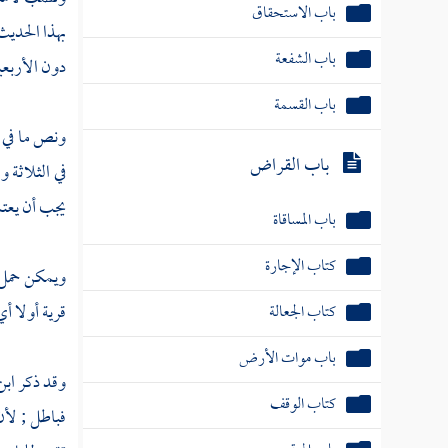
باب القسمة
بهذا الحديث
باب القراض
دون الأربعين
باب المساقاة
ونص ما في ا
كتاب الإجارة
في الثلاثة 
يجب أن يعتم
كتاب الجعالة
باب موات الأرض
ويمكن حمل
كتاب الوقف
قرية أولا أ
باب الهبة
وقد ذكر
ابن
كتاب اللقطة
فباطل ; لأن
باب القضاء