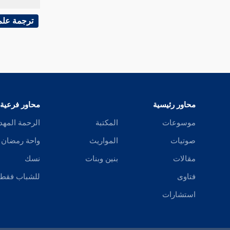
ترجمة علم
محاور رئيسية
محاور فرعية
موسوعات
المكتبة
الرحمة المهد
صوتيات
المواريث
واحة رمضان
مقالات
بنين وبنات
نسك
فتاوى
للشباب فقط
استشارات