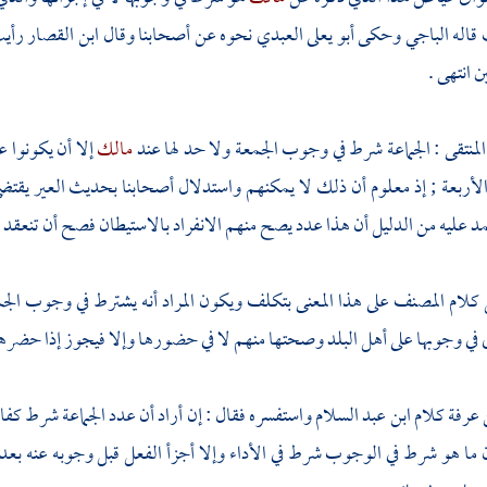
 قاله
الباجي
وحكى
أبو يعلى العبدي
نحوه عن أصحابنا وقال
ابن القصار
رأي
 انتهى .
لمنتقى : الجماعة شرط في وجوب الجمعة ولا حد لها عند
مالك
إلا أن يكونوا 
والأربعة ; إذ معلوم أن ذلك لا يمكنهم واستدلال أصحابنا بحديث العير يق
د عليه من الدليل أن هذا عدد يصح منهم الانفراد بالاستيطان فصح أن تنعقد بهم
 كلام
المصنف
على هذا المعنى بتكلف ويكون المراد أنه يشترط في وجوب الجم
ي في وجوبها على أهل البلد وصحتها منهم لا في حضورها وإلا فيجوز إذا حضرها 
 عرفة
كلام
ابن عبد السلام
واستفسره فقال : إن أراد أن عدد الجماعة شرط كفاية 
 ما هو شرط في الوجوب شرط في الأداء وإلا أجزأ الفعل قبل وجوبه عنه بعده 