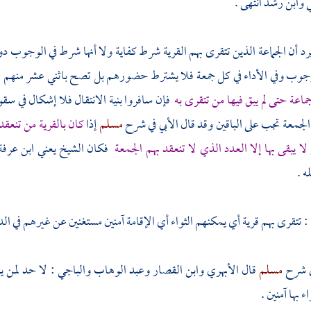
ي
وابن رشد
انتهى .
 يرد أن الجماعة الذين تتقرى بهم القرية شرط كفاية ولا أنها شرط في الوجوب د
جوب وفي الأداء في كل جمعة فلا يشترط حضورهم بل تصح باثني عشر منهم 
ماعة حتى لم يبق فيها من تتقرى به
فإن سافروا بنية الانتقال فلا إشكال في سق
الجمعة تجب على الباقين وقد قال
الأبي
في شرح
مسلم
إذا
كان بالقرية من تنعقد
 يبقى بها إلا العدد الذي لا تنعقد بهم الجمعة
فكان الشيخ يعني
ابن عرف
ه .
: تتقرى بهم قرية أي يمكنهم الثواء أي الإقامة آمنين مستغنين عن غيرهم في الد
 شرح
مسلم
قال
الأبهري
وابن
القصار
وعبد الوهاب
والباجي
: لا حد لمن ي
 بها آمنين .