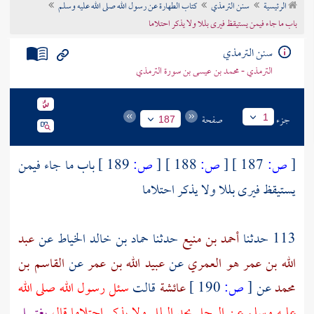
الرئيسية
سنن الترمذي
كتاب الطهارة عن رسول الله صلى الله عليه وسلم
تراجم الأعلام
باب ما جاء فيمن يستيقظ فيرى بللا ولا يذكر احتلاما
سنن الترمذي
الترمذي - محمد بن عيسى بن سورة الترمذي
جزء
صفحة
1
187
[
ص:
187 ]
[
ص:
188 ]
[
ص:
189 ]
باب ما جاء فيمن
يستيقظ فيرى بللا ولا يذكر احتلاما
113 حدثنا
أحمد بن منيع
حدثنا
حماد بن خالد الخياط
عن
عبد
الله بن عمر هو العمري
عن
عبيد الله بن عمر
عن
القاسم بن
محمد
عن
[
ص:
190 ]
عائشة
قالت
سئل رسول الله صلى الله
عليه وسلم عن الرجل يجد البلل ولا يذكر احتلاما قال
يغتسل