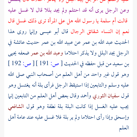
وعن الرجل يرى أنه قد احتلم ولم يجد بللا قال لا غسل عليه
قالت
أم سلمة
يا رسول الله هل على المرأة ترى ذلك غسل قال
نعم إن النساء شقائق الرجال
قال أبو عيسى وإنما روى هذا
الحديث
عبد الله بن عمر
عن
عبيد الله بن عمر
حديث
عائشة
في
الرجل يجد البلل ولا يذكر احتلاما
وعبد الله بن عمر
ضعفه
يحيى
بن سعيد
من قبل حفظه في الحديث
[
ص:
191 ]
[
ص:
192 ]
وهو قول غير واحد من أهل العلم من
أصحاب النبي
صلى الله
عليه وسلم والتابعين إذا استيقظ الرجل فرأى بلة أنه يغتسل وهو
قول
سفيان الثوري
وأحمد
وقال بعض أهل العلم من التابعين إنما
يجب عليه الغسل إذا كانت البلة بلة نطفة وهو قول
الشافعي
وإسحق
وإذا رأى احتلاما ولم ير بلة فلا غسل عليه عند عامة أهل
العلم