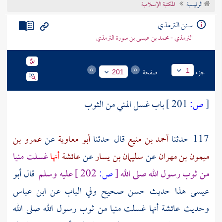
الرئيسية
المكتبة الإسلامية
تراجم الأعلام
سنن الترمذي
الترمذي - محمد بن عيسى بن سورة الترمذي
جزء
صفحة
1
201
[
ص:
201 ]
باب غسل المني من الثوب
117 حدثنا
أحمد بن منيع
قال حدثنا
أبو معاوية
عن
عمرو بن
ميمون بن مهران
عن
سليمان بن يسار
عن
عائشة
أنها
غسلت منيا
من ثوب رسول الله صلى الله
[
ص:
202 ]
عليه وسلم
قال أبو
عيسى هذا حديث حسن صحيح وفي الباب عن ابن عباس
وحديث
عائشة
أنها غسلت منيا من ثوب رسول الله صلى الله