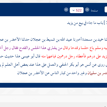
صفحة
522
باب ما جاء في بيع من يزيد
حميد بن مسعدة
أخبرنا
عبيد الله بن شميط بن عجلان
حدثنا
الأخضر بن ع
ليه وسلم باع حلسا وقدحا وقال
من يشتري هذا الحلس والقدح فقال رجل أخذته
يد على درهم فأعطاه رجل درهمين فباعهما منه
قال أبو عيسى هذا حديث حس
ي روى عن
أنس
هو
أبو بكر الحنفي
والعمل على هذا عند بعض أهل العلم لم يرو
تمر بن سليمان
وغير واحد من كبار الناس عن
الأخضر بن عجلان