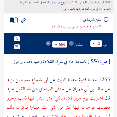
الرئيسية
سنن الترمذي
كتاب البيوع عن رسول الله صلى الله عليه وسلم
تراجم الأعلام
باب ما جاء في شراء القلادة وفيها ذهب وخرز
سنن الترمذي
الترمذي - محمد بن عيسى بن سورة الترمذي
جزء
صفحة
3
556
[
ص:
556 ]
باب ما جاء في شراء القلادة وفيها ذهب وخرز
1255 حدثنا
قتيبة
حدثنا
الليث
عن
أبي شجاع سعيد بن يزيد
عن
خالد بن أبي عمران
عن
حنش الصنعاني
عن
فضالة بن عبيد
قال
اشتريت يوم
خيبر
قلادة باثني عشر دينارا فيها ذهب وخرز
ففصلتها فوجدت فيها أكثر من اثني عشر دينارا فذكرت ذلك
للنبي صلى الله عليه وسلم فقال
لا تباع حتى تفصل
حدثنا
قتيبة