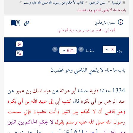
الرئيسية
سنن الترمذي
كتاب الأحكام عن رسول الله صلى الله عليه وسلم
تراجم الأعلام
باب ما جاء لا يقضي القاضي وهو غضبان
سنن الترمذي
الترمذي - محمد بن عيسى بن سورة الترمذي
جزء
صفحة
3
621
باب ما جاء لا يقضي القاضي وهو غضبان
1334 حدثنا
قتيبة
حدثنا
أبو عوانة
عن
عبد الملك بن عمير
عن
عبد الرحمن بن أبي بكرة
قال
كتب
أبي
إلى
عبيد الله بن أبي بكرة
وهو قاض أن لا تحكم بين اثنين وأنت غضبان فإني سمعت
رسول الله صلى الله عليه وسلم يقول
لا يحكم الحاكم بين اثنين
وهو غضبان
[
ص:
621 ]
قال أبو عيسى هذا حديث حسن