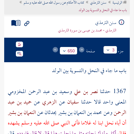
الرئيسية
سنن الترمذي
كتاب الأحكام عن رسول الله صلى الله عليه وسلم
تراجم الأعلام
باب ما جاء في النحل والتسوية بين الولد
سنن الترمذي
الترمذي - محمد بن عيسى بن سورة الترمذي
جزء
صفحة
3
650
باب ما جاء في النحل والتسوية بين الولد
1367 حدثنا
نصر بن علي
وسعيد بن عبد الرحمن المخزومي
المعنى واحد قالا حدثنا
سفيان
عن
الزهري
عن
حميد بن عبد
الرحمن
وعن
محمد بن النعمان بن بشير
يحدثان عن
النعمان بن بشير
أن أباه نحل ابنا له غلاما فأتى النبي صلى الله عليه وسلم يشهده
فقال
أكل ولدك نحلته مثل ما نحلت هذا قال لا قال فاردده
قال