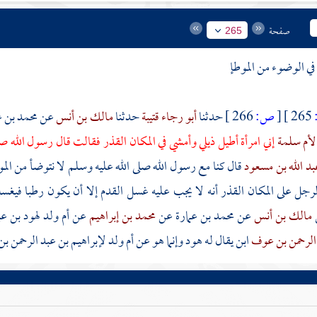
صفحة
265
في الوضوء من الموطإ
265 ]
[
ص:
266 ]
حدثنا
أبو رجاء قتيبة
حدثنا
مالك بن أنس
عن
محمد بن ع
لأم سلمة
إني امرأة أطيل ذيلي وأمشي في المكان القذر فقالت قال رسول الله ص
بد الله بن مسعود
قال كنا مع رسول الله صلى الله عليه وسلم لا نتوضأ من الم
رجل على المكان القذر أنه لا يجب عليه غسل القدم إلا أن يكون رطبا فيغ
مالك بن أنس
عن
محمد بن عمارة
عن
محمد بن إبراهيم
عن
أم ولد لهود بن 
الرحمن بن عوف
ابن يقال له
هود
وإنما هو عن
أم ولد لإبراهيم بن عبد الرحمن 