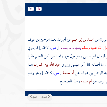
مارة
عن
محمد بن إبراهيم
عن
أم ولد لعبد الرحمن بن عوف
لى الله عليه وسلم
يطهره ما بعده
[
ص:
267 ]
قال وفي
وطإ قال أبو عيسى وهو قول غير واحد من أهل العلم قالوا
سل ما أصابه قال أبو عيسى وروى
عبد الله بن المبارك
هذا
عبد الرحمن بن عوف
عن
أم سلمة
[
ص:
268 ]
وهو وهم
بن عوف
عن
أم سلمة
وهذا الصحيح
السابق
التالي