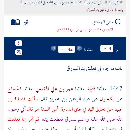
الرئيسية
سنن الترمذي
كتاب الحدود عن رسول الله صلى الله عليه وسلم
تراجم الأعلام
باب ما جاء في تعليق يد السارق
سنن الترمذي
الترمذي - محمد بن عيسى بن سورة الترمذي
جزء
صفحة
4
42
باب ما جاء في تعليق يد السارق
1447 حدثنا
قتيبة
حدثنا
عمر بن علي المقدمي
حدثنا
الحجاج
عن
مكحول
عن
عبد الرحمن بن محيريز
قال
سألت
فضالة بن
عبيد
عن تعليق اليد في عنق السارق أمن السنة هو قال
أتي رسول
الله صلى الله عليه وسلم بسارق فقطعت يده
ثم أمر بها فعلقت
في عنقه
[
ص:
42 ]
قال أبو عيسى هذا حديث حسن غريب لا