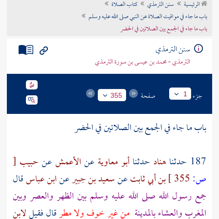
الرئيسية
سنن الترمذي
كتاب الصلاة
تراجم الأعلام
باب ما جاء في مواقيت الصلاة عن النبي صلى الله عليه وسلم
باب ما جاء في الجمع بين الصلاتين في الحضر
سنن الترمذي
الترمذي - محمد بن عيسى بن سورة الترمذي
جزء
صفحة
1
355
باب ما جاء في الجمع بين الصلاتين في الحضر
187 حدثنا
هناد
حدثنا
أبو معاوية
عن
الأعمش
عن
حبيب
[
ص:
355 ]
بن أبي ثابت
عن
سعيد بن جبير
عن
ابن عباس
قال
جمع رسول الله صلى الله عليه وسلم بين الظهر والعصر وبين
المغرب والعشاء
بالمدينة
من غير خوف ولا مطر
قال فقيل
لابن