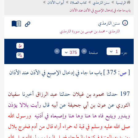
الرئيسية
سنن الترمذي
كتاب الصلاة
أبواب الأذان
تراجم الأعلام
باب ما جاء في إدخال الإصبع في الأذن عند الأذان
سنن الترمذي
الترمذي - محمد بن عيسى بن سورة الترمذي
جزء
صفحة
1
375
[
ص:
375 ]
باب ما جاء في إدخال الإصبع في الأذن عند الأذان
197 حدثنا
محمود بن غيلان
حدثنا
عبد الرزاق
أخبرنا
سفيان
الثوري
عن
عون بن أبي جحيفة
عن
أبيه
قال
رأيت
بلالا
يؤذن
ويدور ويتبع فاه ها هنا وها هنا وإصبعاه في أذنيه
ورسول الله
صلى الله عليه وسلم في قبة له حمراء أراه قال من أدم فخرج
بلال
بين يديه بالعنزة فركزها
بالبطحاء
فصلى إليها رسول الله صلى الله