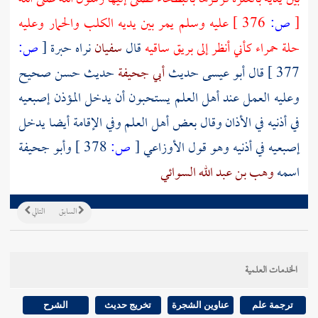
[
ص:
376 ]
عليه وسلم يمر بين يديه الكلب والحمار وعليه
حلة حمراء كأني أنظر إلى بريق ساقيه
قال
سفيان
نراه حبرة
[
ص:
377 ]
قال أبو عيسى حديث
أبي جحيفة
حديث حسن صحيح
وعليه العمل عند أهل العلم يستحبون أن يدخل المؤذن إصبعيه
في أذنيه في الأذان وقال بعض أهل العلم وفي الإقامة أيضا يدخل
إصبعيه في أذنيه وهو قول
الأوزاعي
[
ص:
378 ]
وأبو جحيفة
اسمه
وهب بن عبد الله السوائي
السابق
التالي
الخدمات العلمية
ترجمة علم
عناوين الشجرة
تخريج حديث
الشرح