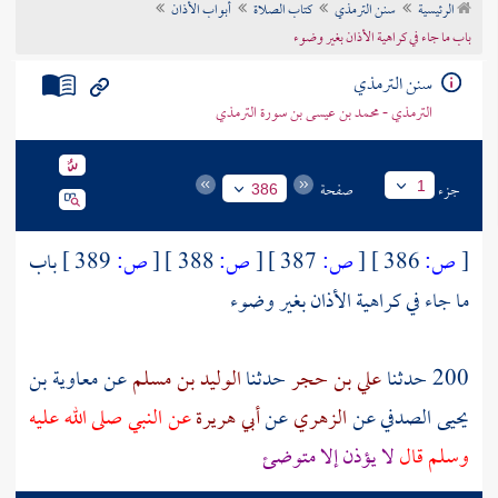
الرئيسية
سنن الترمذي
كتاب الصلاة
أبواب الأذان
تراجم الأعلام
باب ما جاء في كراهية الأذان بغير وضوء
سنن الترمذي
الترمذي - محمد بن عيسى بن سورة الترمذي
جزء
صفحة
1
386
[
ص:
386 ]
[
ص:
387 ]
[
ص:
388 ]
[
ص:
389 ]
باب
ما جاء في كراهية الأذان بغير وضوء
200 حدثنا
علي بن حجر
حدثنا
الوليد بن مسلم
عن
معاوية بن
يحيى الصدفي
عن
الزهري
عن
أبي هريرة
عن النبي صلى الله عليه
وسلم قال
لا يؤذن إلا متوضئ