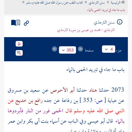
الرئيسية
سنن الترمذي
كتاب الطب عن رسول الله صلى الله عليه وسلم
تراجم الأعلام
باب ما جاء في تبريد الحمى بالماء
سنن الترمذي
الترمذي - محمد بن عيسى بن سورة الترمذي
جزء
صفحة
4
353
باب ما جاء في تبريد الحمى بالماء
2073 حدثنا
هناد
حدثنا
أبو الأحوص
عن
سعيد بن مسروق
عن
عباية
[
ص:
353 ]
بن رفاعة
عن جده
رافع بن خديج
عن
النبي صلى الله عليه وسلم قال
الحمى فور من النار فأبردوها
بالماء
قال أبو عيسى وفي الباب عن أسماء بنت أبي بكر وابن عمر
وامرأة الزبير وعائشة وابن عباس