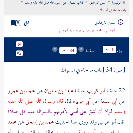
الرئيسية
سنن الترمذي
كتاب الطهارة عن رسول الله صلى الله عليه وسلم
تراجم الأعلام
باب ما جاء في السواك
سنن الترمذي
الترمذي - محمد بن عيسى بن سورة الترمذي
جزء
صفحة
1
34
[
ص:
34 ]
باب ما جاء في السواك
22 حدثنا
أبو كريب
حدثنا
عبدة بن سليمان
عن
محمد بن عمرو
عن
أبي سلمة
عن
أبي هريرة
قال
قال رسول الله صلى الله عليه
وسلم
لولا أن أشق على أمتي لأمرتهم بالسواك عند كل صلاة
قال أبو عيسى وقد روى هذا الحديث
محمد بن إسحق
عن
محمد
بن إبراهيم
عن
أبي سلمة
عن
زيد بن خالد
عن النبي صلى الله