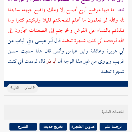
تئط
ما فيها موضع أربع أصابع إلا وملك واضع جبهته ساجدا
لله والله لو تعلمون ما أعلم لضحكتم قليلا ولبكيتم كثيرا وما
تلذذتم بالنساء على الفرش ولخرجتم إلى الصعدات تجأرون إلى
الله لوددت أني كنت شجرة تعضد
قال أبو عيسى وفي الباب عن
أبي هريرة وعائشة وابن عباس وأنس قال هذا حديث حسن
غريب ويروى من غير هذا الوجه أن
أبا ذر
قال لوددت أني كنت
شجرة تعضد
السابق
التالي
الخدمات العلمية
ترجمة علم
عناوين الشجرة
تخريج حديث
الشرح