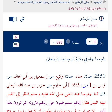
الرئيسية
سنن الترمذي
كتاب صفة الجنة عن رسول الله صلى الله عليه وسلم
تراجم الأعلام
باب ما جاء في رؤية الرب تبارك وتعالى
سنن الترمذي
الترمذي - محمد بن عيسى بن سورة الترمذي
جزء
صفحة
4
593
باب ما جاء في رؤية الرب تبارك وتعالى
2551 حدثنا
هناد
حدثنا
وكيع
عن
إسمعيل بن أبي خالد
عن
قيس بن
[
ص:
593 ]
أبي حازم
عن
جرير بن عبد الله البجلي
قال
كنا جلوسا عند النبي صلى الله عليه وسلم فنظر إلى القمر
ليلة البدر فقال
إنكم ستعرضون على ربكم فترونه كما ترون هذا
القمر
لا تضامون في رؤيته فإن استطعتم أن لا تغلبوا على صلاة