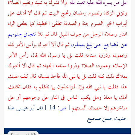
على من يسره الله عليه تعبد الله
ولا تشرك به شيئا وتقيم الصلاة
وتؤتي الزكاة وتصوم رمضان وتحج
البيت
ثم قال ألا أدلك على
أبواب الخير الصوم جنة والصدقة تطفئ الخطيئة كما يطفئ الماء
النار وصلاة الرجل من جوف الليل قال ثم تلا
تتجافى جنوبهم
عن المضاجع حتى بلغ يعملون
ثم قال ألا أخبرك برأس الأمر كله
وعموده وذروة سنامه قلت بلى يا رسول الله قال رأس الأمر
الإسلام وعموده الصلاة وذروة سنامه الجهاد ثم قال ألا أخبرك
بملاك ذلك كله قلت بلى يا نبي الله فأخذ بلسانه قال كف عليك
هذا فقلت يا نبي الله وإنا لمؤاخذون بما نتكلم به فقال ثكلتك
أمك يا
معاذ
وهل يكب الناس في النار على وجوههم أو على
مناخرهم إلا حصائد ألسنتهم
[
ص:
14 ]
قال أبو عيسى هذا
حديث حسن صحيح