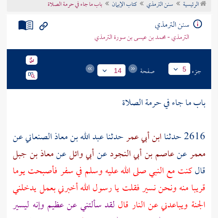
الرئيسية
سنن الترمذي
كتاب الإيمان
باب ما جاء في حرمة الصلاة
تراجم الأعلام
سنن الترمذي
الترمذي - محمد بن عيسى بن سورة الترمذي
جزء
صفحة
5
14
باب ما جاء في حرمة الصلاة
2616 حدثنا
ابن أبي عمر
حدثنا
عبد الله بن معاذ الصنعاني
عن
معمر
عن
عاصم بن أبي النجود
عن
أبي وائل
عن
معاذ بن جبل
قال
كنت مع النبي صلى الله عليه وسلم في سفر فأصبحت يوما
قريبا منه ونحن نسير فقلت يا رسول الله أخبرني بعمل يدخلني
الجنة ويباعدني عن النار قال
لقد سألتني عن عظيم وإنه ليسير