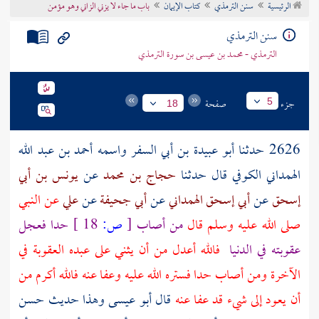
الرئيسية
سنن الترمذي
كتاب الإيمان
باب ما جاء لا يزني الزاني وهو مؤمن
تراجم الأعلام
سنن الترمذي
الترمذي - محمد بن عيسى بن سورة الترمذي
جزء
صفحة
5
18
2626 حدثنا
أبو عبيدة بن أبي السفر واسمه أحمد بن عبد الله
الهمداني الكوفي
قال حدثنا
حجاج بن محمد
عن
يونس بن أبي
إسحق
عن
أبي إسحق الهمداني
عن
أبي جحيفة
عن
علي
عن النبي
صلى الله عليه وسلم قال
من أصاب
[
ص:
18 ]
حدا فعجل
عقوبته في الدنيا
فالله أعدل من أن يثني على عبده العقوبة في
الآخرة ومن أصاب حدا فستره الله عليه وعفا عنه فالله أكرم من
أن يعود إلى شيء قد عفا عنه
قال أبو عيسى وهذا حديث حسن