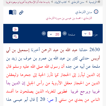
الرئيسية
سنن الترمذي
كتاب الإيمان
باب ما جاء أن الإسلام بدأ غريبا وسيعود غريبا
تراجم الأعلام
سنن الترمذي
الترمذي - محمد بن عيسى بن سورة الترمذي
جزء
صفحة
5
20
2630 حدثنا
عبد الله بن عبد الرحمن
أخبرنا
إسمعيل بن أبي
أويس
حدثني
كثير بن عبد الله بن عمرو بن عوف بن زيد بن
ملحة
عن
أبيه
عن
جده
أن رسول الله صلى الله عليه وسلم قال
إن الدين ليأرز إلى
الحجاز
كما تأرز الحية إلى جحرها وليعقلن
الدين من
الحجاز
معقل الأروية من رأس الجبل
إن الدين بدأ
غريبا ويرجع غريبا
فطوبى للغرباء الذين يصلحون ما أفسد
الناس من بعدي من سنتي
[
ص:
20 ]
قال أبو عيسى هذا