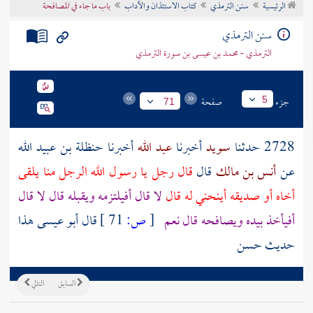
الرئيسية
سنن الترمذي
كتاب الاستئذان والآداب
باب ما جاء في المصافحة
تراجم الأعلام
سنن الترمذي
الترمذي - محمد بن عيسى بن سورة الترمذي
جزء
صفحة
5
71
2728 حدثنا
سويد
أخبرنا
عبد الله
أخبرنا
حنظلة بن عبيد الله
عن
أنس بن مالك
قال
قال رجل يا رسول الله الرجل منا يلقى
أخاه أو صديقه أينحني له قال
لا قال أفيلتزمه ويقبله قال لا قال
أفيأخذ بيده ويصافحه قال نعم
[
ص:
71 ]
قال أبو عيسى هذا
حديث حسن
السابق
التالي