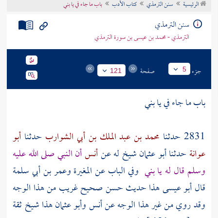
الرئيسية
سنن الترمذي
كتاب الأدب
باب ما جاء في يا بني
تراجم الأعلام
سنن الترمذي
الترمذي - محمد بن عيسى بن سورة الترمذي
جزء
صفحة
5
121
باب ما جاء في يا بني
2831 حدثنا
محمد بن عبد الملك بن أبي الشوارب
حدثنا
أبو
عوانة
حدثنا
أبو عثمان
شيخ له عن
أنس
أن النبي صلى الله عليه
وسلم قال له يا بني
وفي الباب عن المغيرة وعمر بن أبي سلمة
قال أبو عيسى هذا حديث حسن صحيح غريب من هذا الوجه
وقد روي من غير هذا الوجه عن
أنس
وأبو عثمان
هذا شيخ ثقة