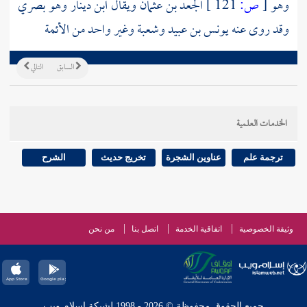
وهو
[
ص:
121 ]
الجعد بن عثمان
ويقال
ابن دينار
وهو بصري
وقد روى عنه
يونس بن عبيد
وشعبة
وغير واحد من الأئمة
السابق
التالي
الخدمات العلمية
ترجمة علم
عناوين الشجرة
تخريج حديث
الشرح
وثيقة الخصوصية
اتفاقية الخدمة
اتصل بنا
من نحن
جميع الحقوق محفوظة © 2026 - 1998 لشبكة إسلام ويب