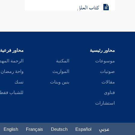
كتاب العلل
محاور رئيسية
محاور فرعية
موسوعات
المكتبة
الرحمة المهد
صوتيات
المواريث
واحة رمضان
مقالات
بنين وبنات
نسك
فتاوى
للشباب فقط
استشارات
عربي
Español
Deutsch
Français
English