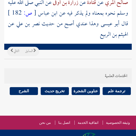
صالح المري
عن
قتادة
عن
زرارة بن أوفى
عن النبي صلى الله عليه
وسلم نحوه بمعناه ولم يذكر فيه عن
ابن عباس
[
ص:
182 ]
قال أبو عيسى وهذا عندي أصح من حديث
نصر بن علي
عن
الهيثم بن الربيع
السابق
التالي
الخدمات العلمية
ترجمة علم
عناوين الشجرة
تخريج حديث
الشرح
وثيقة الخصوصية
اتفاقية الخدمة
اتصل بنا
من نحن