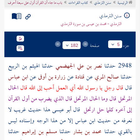
الرئيسية
سنن الترمذي
كتاب القراءات
باب ما جاء أن القرآن أنزل على سبعة أحرف
تراجم الأعلام
سنن الترمذي
الترمذي - محمد بن عيسى بن سورة الترمذي
جزء
صفحة
5
182
2948 حدثنا
نصر بن علي الجهضمي
حدثنا
الهيثم بن الربيع
حدثنا
صالح المري
عن
قتادة
عن
زرارة بن أوفى
عن
ابن عباس
قال
قال رجل يا رسول الله أي العمل أحب إلى الله قال
الحال
المرتحل قال وما الحال المرتحل قال الذي يضرب من أول القرآن
إلى آخره كلما حل ارتحل
قال أبو عيسى هذا حديث غريب لا
نعرفه من حديث
ابن عباس
إلا من هذا الوجه وإسناده ليس
بالقوي حدثنا
محمد بن بشار
حدثنا
مسلم بن إبراهيم
حدثنا