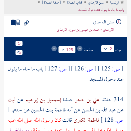
الرئيسية
سنن الترمذي
كتاب الصلاة
[ صفة الصلاة [
تراجم الأعلام
باب ما جاء ما يقول عند دخول المسجد
سنن الترمذي
الترمذي - محمد بن عيسى بن سورة الترمذي
جزء
صفحة
2
125
[
ص:
125 ]
[
ص:
126 ]
[
ص:
127 ]
باب ما جاء ما يقول
عند دخول المسجد
314 حدثنا
علي بن حجر
حدثنا
إسمعيل بن إبراهيم
عن
ليث
عن
عبد الله بن الحسن
عن أمه
فاطمة بنت الحسين
عن جدتها
[
ص:
128 ]
فاطمة الكبرى
قالت
كان رسول الله صلى الله عليه
وسلم إذا دخل المسجد صلى على محمد وسلم وقال
رب اغفر لي