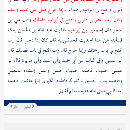
ذنوبي وافتح لي أبواب رحمتك
وإذا خرج صلى على محمد وسلم
وقال رب اغفر لي ذنوبي وافتح لي أبواب فضلك
وقال
علي بن
حجر
قال
إسمعيل بن إبراهيم
فلقيت
عبد الله بن الحسن
بمكة
فسألته عن هذا الحديث فحدثني به قال كان إذا دخل قال رب
افتح لي باب رحمتك وإذا خرج قال رب افتح لي باب فضلك قال
أبو عيسى وفي الباب عن أبي حميد وأبي أسيد وأبي هريرة قال أبو
عيسى حديث
فاطمة
حديث حسن وليس إسناده بمتصل
وفاطمة بنت الحسين
لم تدرك
فاطمة الكبرى
إنما عاشت
فاطمة
بعد النبي صلى الله عليه وسلم أشهرا
السابق
التالي