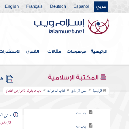
عربي
Español
Deutsch
Français
English
كتاب الاستئذان والآداب
كتاب الأدب
كتاب الأمثال
كتاب فضائل القرآن
الرئيسية
موسوعات
مقالات
الفتوى
الاستشارات
كتاب القراءات
كتاب تفسير القرآن
المكتبة الإسلامية
كتب
كتاب الدعوات
الرئيسية
سنن الترمذي
كتاب الدعوات
باب ما يقول إذا فرغ من الطعام
باب ما جاء في فضل الدعاء
باب منه
سنن ال
الترمذي 
باب منه