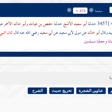
صفحة
474
3457 حدثنا
أبو سعيد الأشج
حدثنا
حفص بن غياث
وأبو خالد الأحمر
ع
يد
وقال
أبو خالد
عن
مولى لأبي سعيد
عن
أبي سعيد
رضي الله عنه قال
كان النبي
انا وجعلنا مسلمين
ية
عناوين الشجرة
تخريج حديث
الشرح