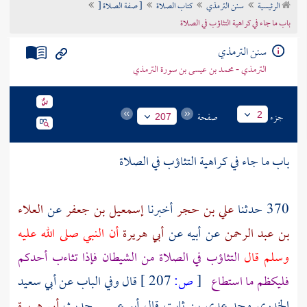
الرئيسية
سنن الترمذي
كتاب الصلاة
[ صفة الصلاة [
تراجم الأعلام
باب ما جاء في كراهية التثاؤب في الصلاة
سنن الترمذي
الترمذي - محمد بن عيسى بن سورة الترمذي
جزء
صفحة
2
207
باب ما جاء في كراهية التثاؤب في الصلاة
370 حدثنا
علي بن حجر
أخبرنا
إسمعيل بن جعفر
عن
العلاء
بن عبد الرحمن
عن
أبيه
عن
أبي هريرة
أن النبي صلى الله عليه
وسلم قال
التثاؤب في الصلاة من الشيطان فإذا تثاءب أحدكم
فليكظم ما استطاع
[
ص:
207 ]
قال وفي الباب عن أبي سعيد
الخدري وجد عدي بن ثابت قال أبو عيسى حديث
أبي هريرة