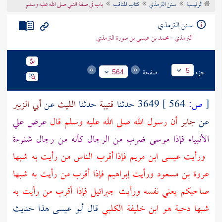
الرئيسية
سنن الترمذي
كتاب المناقب
باب في صفة النبي صلى الله عليه وسلم
تراجم الأعلام
سنن الترمذي
الترمذي - محمد بن عيسى بن سورة الترمذي
جزء
صفحة
5
564
[
ص:
564 ]
3649 حدثنا
قتيبة
حدثنا
الليث
عن
أبي الزبير
عن
جابر
أن رسول الله صلى الله عليه وسلم قال
عرض علي
الأنبياء فإذا
موسى
ضرب من الرجال كأنه من رجال
شنوءة
ورأيت
عيسى ابن مريم
فإذا أقرب الناس من رأيت به شبها
عروة بن مسعود
ورأيت
إبراهيم
فإذا أقرب من رأيت به شبها
صاحبكم يعني نفسه ورأيت
جبرائيل
فإذا أقرب من رأيت به
شبها
دحية
هو
ابن خليفة الكلبي
قال أبو عيسى هذا حديث