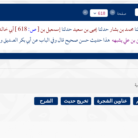
صفحة
618
محمد بن بشار
حدثنا
يحيى بن سعيد
حدثنا
إسمعيل بن
[
ص:
618 ]
أبي خال
 بن علي
يشبهه
هذا حديث حسن صحيح قال وفي الباب عن أبي بكر الصديق واب
ية
عناوين الشجرة
تخريج حديث
الشرح