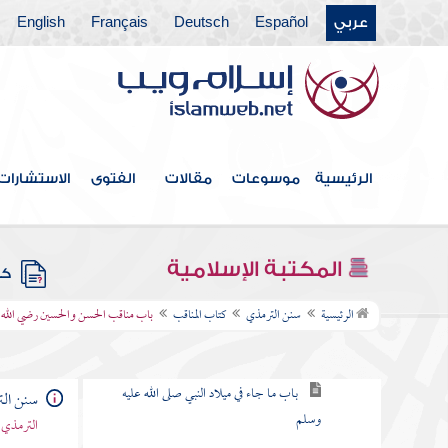
عربي
Español
Deutsch
Français
English
كتاب الأدب
كتاب الأمثال
كتاب فضائل القرآن
كتاب القراءات
الرئيسية
موسوعات
مقالات
الفتوى
الاستشارات
كتاب تفسير القرآن
كتاب الدعوات
المكتبة الإسلامية
كتب
كتاب المناقب
الرئيسية
سنن الترمذي
كتاب المناقب
باب مناقب الحسن والحسين رضي الله ع
باب في فضل النبي صلى الله عليه وسلم
باب ما جاء في ميلاد النبي صلى الله عليه
سنن ال
وسلم
الترمذي 